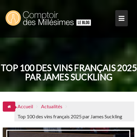
Skip
to
content
TOP 100 DES VINS FRANÇAIS 2025
PAR JAMES SUCKLING
Accueil
Actualités
Top 100 des vins français 2025 par James Suckling