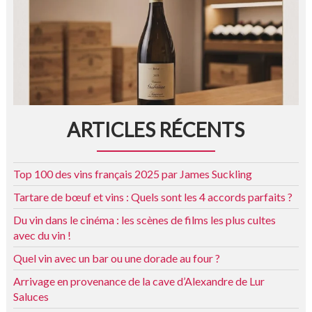
ARTICLES RÉCENTS
Top 100 des vins français 2025 par James Suckling
Tartare de bœuf et vins : Quels sont les 4 accords parfaits ?
Du vin dans le cinéma : les scènes de films les plus cultes
avec du vin !
Quel vin avec un bar ou une dorade au four ?
Arrivage en provenance de la cave d’Alexandre de Lur
Saluces