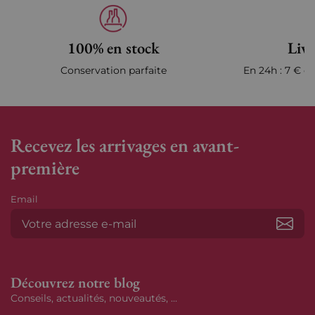
100% en stock
Livr
Conservation parfaite
En 24h : 7 € en
Recevez les arrivages en avant-
première
Email
S’ab
Découvrez notre blog
Conseils, actualités, nouveautés, ...