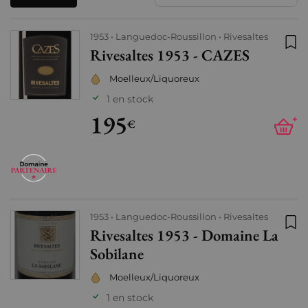
1953
Languedoc-Roussillon
Rivesaltes
Rivesaltes 1953 - CAZES
Ajo
Moelleux/Liquoreux
1 en stock
195
+
€
1953
Languedoc-Roussillon
Rivesaltes
Rivesaltes 1953 - Domaine La
Ajo
Sobilane
Moelleux/Liquoreux
1 en stock