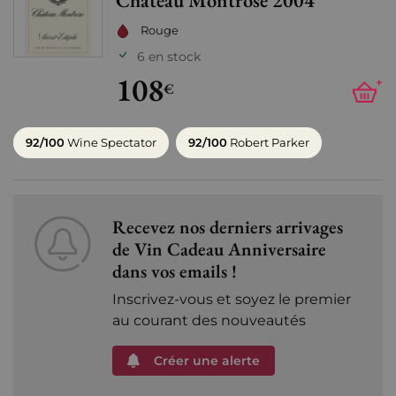
Château Montrose 2004
Ajo
Rouge
6 en stock
108
+
€
92/100
Wine Spectator
92/100
Robert Parker
Recevez nos derniers arrivages
de Vin Cadeau Anniversaire
dans vos emails !
Inscrivez-vous et soyez le premier
au courant des nouveautés
Créer une alerte