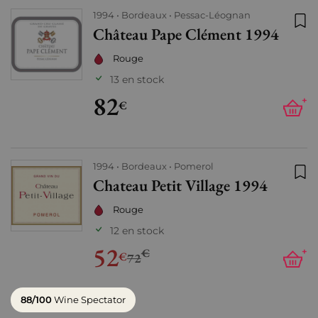
1994
Bordeaux
Pessac-Léognan
Château Pape Clément 1994
Ajo
Rouge
13 en stock
82
+
€
1994
Bordeaux
Pomerol
Chateau Petit Village 1994
Ajo
Rouge
12 en stock
52
€
+
€
72
88/100
Wine Spectator