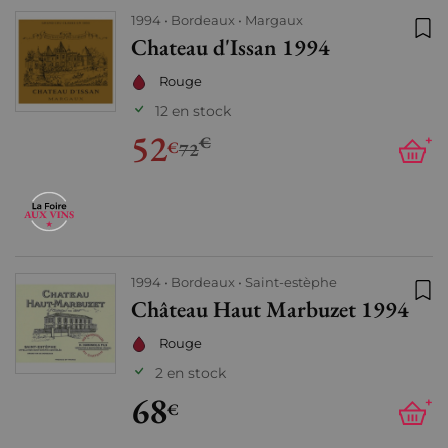
1994
Bordeaux
Margaux
Chateau d'Issan 1994
Ajo
Rouge
12 en stock
52
€
+
€
72
1994
Bordeaux
Saint-estèphe
Château Haut Marbuzet 1994
Ajo
Rouge
2 en stock
68
+
€