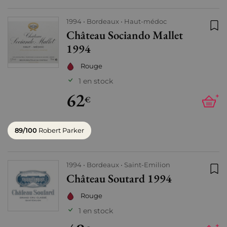
1994
Bordeaux
Haut-médoc
Château Sociando Mallet
Ajo
1994
Rouge
1 en stock
62
+
€
89/100
Robert Parker
1994
Bordeaux
Saint-Emilion
Château Soutard 1994
Ajo
Rouge
1 en stock
+