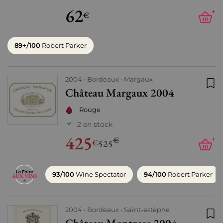
62
+
€
89+/100
Robert Parker
2004
Bordeaux
Margaux
Château Margaux 2004
Ajo
Rouge
2 en stock
425
€
+
€
525
93/100
Wine Spectator
94/100
Robert Parker
2004
Bordeaux
Saint-estèphe