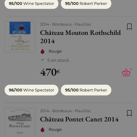
95/100
Wine Spectator
95/100
Robert Parker
2014
Bordeaux
Pauillac
Château Mouton Rothschild
Ajo
2014
Rouge
5 en stock
470
+
€
96/100
Wine Spectator
95/100
Robert Parker
2014
Bordeaux
Pauillac
Château Pontet Canet 2014
Ajo
Rouge