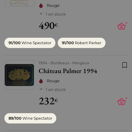
Rouge
1 en stock
490
+
€
91/100
Wine Spectator
91/100
Robert Parker
1994
Bordeaux
Margaux
Château Palmer 1994
Ajo
Rouge
1 en stock
232
+
€
89/100
Wine Spectator