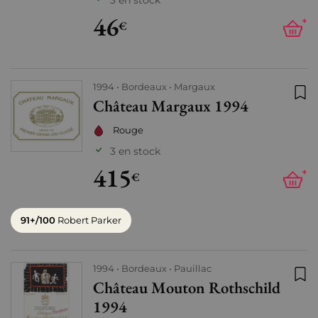
3 en stock
46
+
€
1994
Bordeaux
Margaux
Château Margaux 1994
Ajo
Rouge
3 en stock
415
+
€
91+/100
Robert Parker
1994
Bordeaux
Pauillac
Château Mouton Rothschild
Ajo
1994