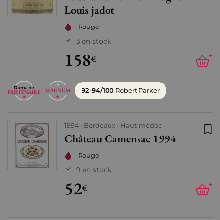
Louis jadot
Rouge
3 en stock
158
+
€
92-94/100
Robert Parker
1994
Bordeaux
Haut-médoc
Château Camensac 1994
Ajo
Rouge
9 en stock
52
+
€