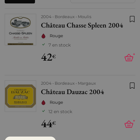
2004
Bordeaux
Moulis
Château Chasse Spleen 2004
Ajo
Rouge
7 en stock
42
+
€
2004
Bordeaux
Margaux
Château Dauzac 2004
Ajo
Rouge
12 en stock
44
+
€