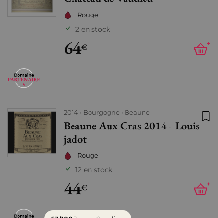
Rouge
2 en stock
64
+
€
2014
Bourgogne
Beaune
Beaune Aux Cras 2014 - Louis
Ajo
jadot
Rouge
12 en stock
44
+
€