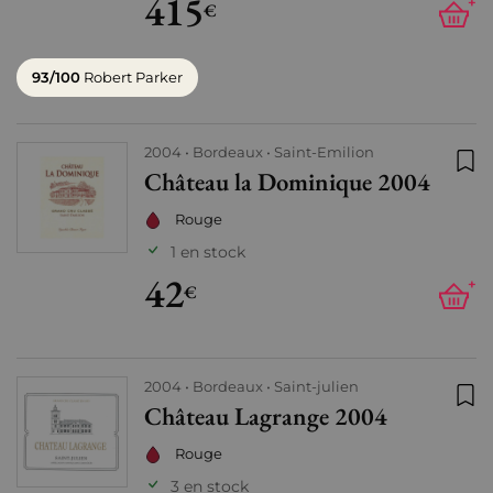
415
+
€
93/100
Robert Parker
2004
Bordeaux
Saint-Emilion
Château la Dominique 2004
Ajo
Rouge
1 en stock
42
+
€
2004
Bordeaux
Saint-julien
Château Lagrange 2004
Ajo
Rouge
3 en stock