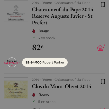
2014
Rhône
Châteauneuf-du-Pape
Chateauneuf-du-Pape 2014 -
Ajo
Reserve Auguste Favier - St
Prefert
Rouge
6 en stock
82
+
€
92-94/100
Robert Parker
2014
Rhône
Châteauneuf-du-Pape
Clos du Mont-Olivet 2014
Ajo
Rouge
11 en stock
+