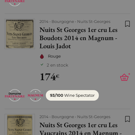
2014
Bourgogne
Nuits St-Georges
Nuits St Georges 1er cru Les
Ajo
Boudots 2014 en Magnum -
Louis Jadot
Rouge
2 en stock
174
+
€
93/100
Wine Spectator
2014
Bourgogne
Nuits St-Georges
Nuits St Georges 1er cru Les
Ajo
Vaucrains 2014 en Magnum -