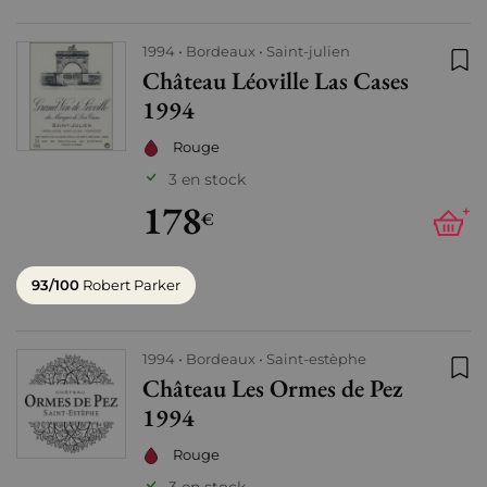
1994
Bordeaux
Saint-julien
Château Léoville Las Cases
Ajo
1994
Rouge
3 en stock
178
+
€
93/100
Robert Parker
1994
Bordeaux
Saint-estèphe
Château Les Ormes de Pez
Ajo
1994
Rouge