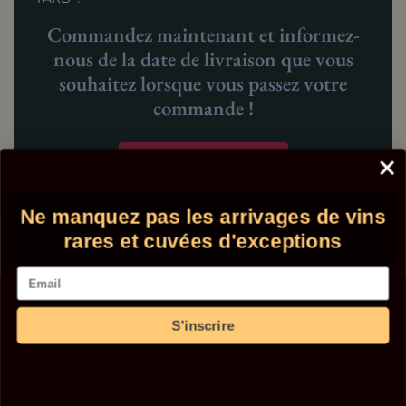
Commandez maintenant et informez-
nous de la date de livraison que vous
souhaitez lorsque vous passez votre
commande !
Voir toute la cave !
Ne manquez pas les arrivages de vins
rares et cuvées d'exceptions
Vous recherchez à offrir un vin pour
Email
un anniversaire ?
S’inscrire
Bienvenue chez Comptoir des Millésimes, votre destination
ultime pour dénicher le cadeau parfait pour célébrer un
anniversaire. Offrez une expérience unique avec nos vins