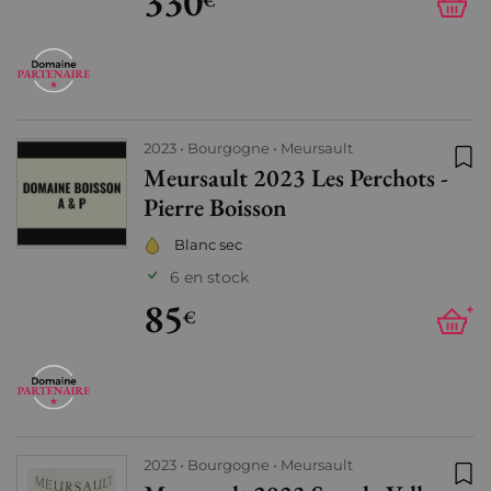
330
€
2023
Bourgogne
Meursault
Meursault 2023 Les Perchots -
Ajo
Pierre Boisson
Blanc sec
6 en stock
85
+
€
2023
Bourgogne
Meursault