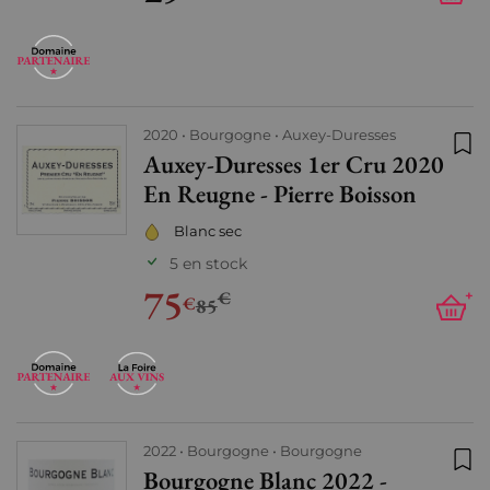
2020
Bourgogne
Auxey-Duresses
Auxey-Duresses 1er Cru 2020
Ajo
En Reugne - Pierre Boisson
Blanc sec
5 en stock
75
€
+
€
85
2022
Bourgogne
Bourgogne
Bourgogne Blanc 2022 -
Ajo