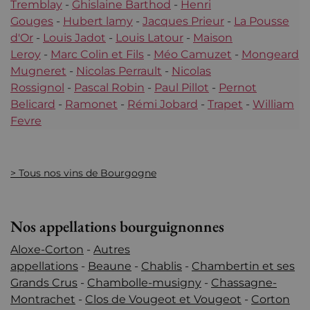
Tremblay
-
Ghislaine Barthod
-
Henri
Gouges
-
Hubert lamy
-
Jacques Prieur
-
La Pousse
d'Or
-
Louis Jadot
-
Louis Latour
-
Maison
Leroy
-
Marc Colin et Fils
-
Méo Camuzet
-
Mongeard
Mugneret
-
Nicolas Perrault
-
Nicolas
Rossignol
-
Pascal Robin
-
Paul Pillot
-
Pernot
Belicard
-
Ramonet
-
Rémi Jobard
-
Trapet
-
William
Fevre
> Tous nos vins de Bourgogne
Nos appellations bourguignonnes
Aloxe-Corton
-
Autres
appellations
-
Beaune
-
Chablis
-
Chambertin et ses
Grands Crus
-
Chambolle-musigny
-
Chassagne-
Montrachet
-
Clos de Vougeot et Vougeot
-
Corton