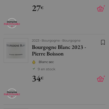
27
+
€
2023
Bourgogne
Bourgogne
Bourgogne Blanc 2023 -
Ajo
Pierre Boisson
Blanc sec
9 en stock
34
+
€