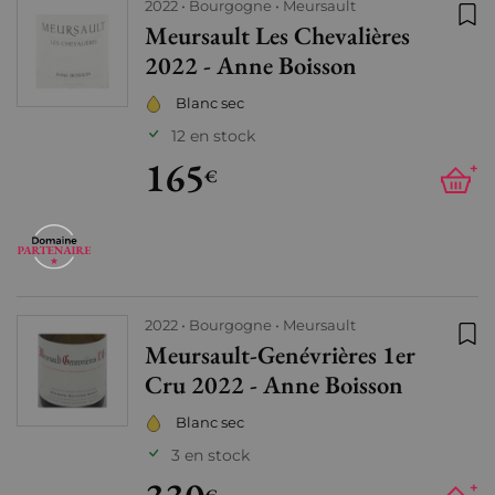
2022
Bourgogne
Meursault
Meursault Les Chevalières
Ajo
2022 - Anne Boisson
Blanc sec
12 en stock
165
+
€
2022
Bourgogne
Meursault
Meursault-Genévrières 1er
Ajo
Cru 2022 - Anne Boisson
Blanc sec
3 en stock
+