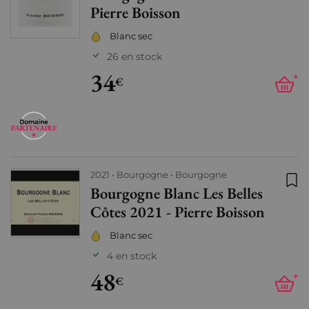
Pierre Boisson
Blanc sec
26 en stock
34
+
€
2021
Bourgogne
Bourgogne
Bourgogne Blanc Les Belles
Ajo
Côtes 2021 - Pierre Boisson
Blanc sec
4 en stock
48
+
€