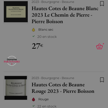
2023
Bourgogne
Beaune
Hautes Cotes de Beaune Blanc
Ajo
2023 Le Chemin de Pierre -
Pierre Boisson
Blanc sec
20 en stock
27
+
€
2023
Bourgogne
Beaune
Hautes Cotes de Beaune
Ajo
Rouge 2023 - Pierre Boisson
Rouge
22 en stock