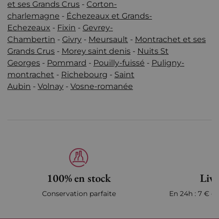
et ses Grands Crus
-
Corton-
charlemagne
-
Échezeaux et Grands-
Echezeaux
-
Fixin
-
Gevrey-
Chambertin
-
Givry
-
Meursault
-
Montrachet et ses
Grands Crus
-
Morey saint denis
-
Nuits St
Georges
-
Pommard
-
Pouilly-fuissé
-
Puligny-
montrachet
-
Richebourg
-
Saint
Aubin
-
Volnay
-
Vosne-romanée
100% en stock
Livr
Conservation parfaite
En 24h : 7 € en