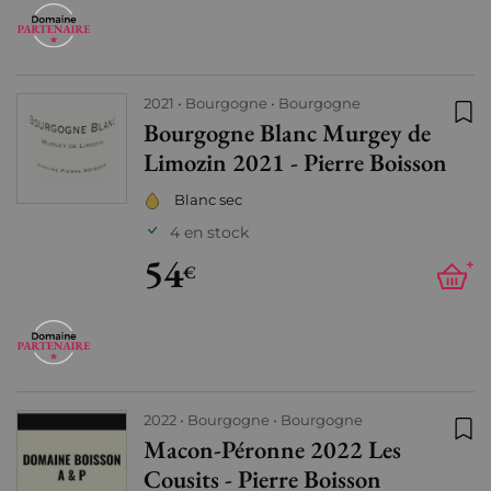
2021
Bourgogne
Bourgogne
Bourgogne Blanc Murgey de
Ajo
Limozin 2021 - Pierre Boisson
Blanc sec
4 en stock
54
+
€
2022
Bourgogne
Bourgogne
Macon-Péronne 2022 Les
Ajo
Cousits - Pierre Boisson