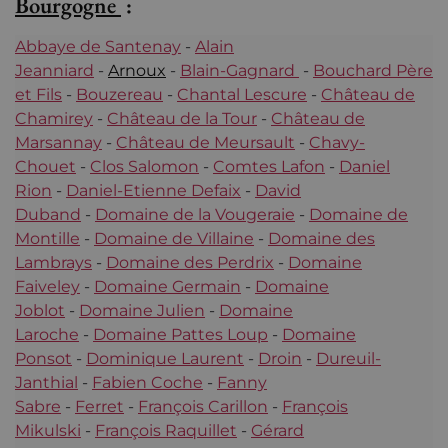
Bourgogne
:
Abbaye de Santenay
-
Alain
Jeanniard
-
Arnoux
-
Blain-Gagnard
-
Bouchard Père
et Fils
-
Bouzereau
-
Chantal Lescure
-
Château de
Chamirey
-
Château de la Tour
-
Château de
Marsannay
-
Château de Meursault
-
Chavy-
Chouet
-
Clos Salomon
-
Comtes Lafon
-
Daniel
Rion
-
Daniel-Etienne Defaix
-
David
Duband
-
Domaine de la Vougeraie
-
Domaine de
Montille
-
Domaine de Villaine
-
Domaine des
Lambrays
-
Domaine des Perdrix
-
Domaine
Faiveley
-
Domaine Germain
-
Domaine
Joblot
-
Domaine Julien
-
Domaine
Laroche
-
Domaine Pattes Loup
-
Domaine
Ponsot
-
Dominique Laurent
-
Droin
-
Dureuil-
Janthial
-
Fabien Coche
-
Fanny
Sabre
-
Ferret
-
François Carillon
-
François
Mikulski
-
François Raquillet
-
Gérard