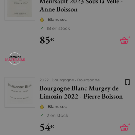
Meursault 2023 Sous la Velle -
Ajo
Anne Boisson
Blanc sec
18 en stock
85
+
€
2022
Bourgogne
Bourgogne
Bourgogne Blanc Murgey de
Ajo
Limozin 2022 - Pierre Boisson
Blanc sec
2 en stock
54
+
€