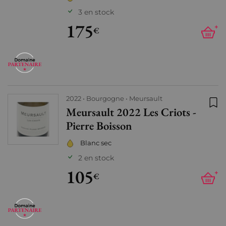
3 en stock
175
+
€
2022
Bourgogne
Meursault
Meursault 2022 Les Criots -
Ajo
Pierre Boisson
Blanc sec
2 en stock
105
+
€