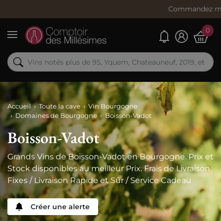
Commandez maintenant, expéd
0
Mes alertes
Menu
Accueil
Toute la cave
Vin Bourgogne
Domaines de Bourgogne
Boisson-Vadot
Boisson-Vadot
Grands Vins de Boisson-Vadot en Bourgogne. Prix et
Stock disponibles au meilleur Prix. Frais de Livraison
Fixes / Livraison Rapide et Sûr / Service Cadeau
Créer une alerte