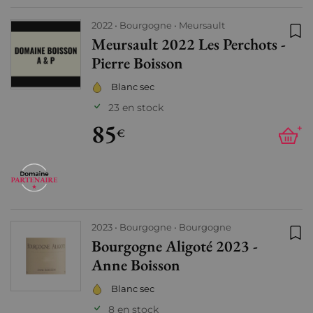
2022
Bourgogne
Meursault
Meursault 2022 Les Perchots -
Ajo
Pierre Boisson
Blanc sec
23 en stock
85
+
€
2023
Bourgogne
Bourgogne
Bourgogne Aligoté 2023 -
Ajo
Anne Boisson
Blanc sec
8 en stock