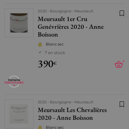
2020
Bourgogne
Meursault
Meursault 1er Cru
Ajo
Genévrières 2020 - Anne
Boisson
Blanc sec
7 en stock
390
+
€
2020
Bourgogne
Meursault
Meursault Les Chevalières
Ajo
2020 - Anne Boisson
Blanc sec