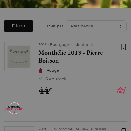
Filtrer
Trier par
2019
Bourgogne
Monthelie
Monthélie 2019 - Pierre
Ajo
Boisson
Rouge
6 en stock
44
+
€
2020
Bourgogne
Auxey-Duresses