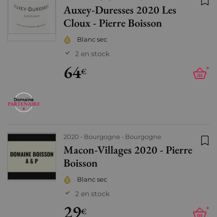
Auxey-Duresses 2020 Les
Ajo
Cloux - Pierre Boisson
Blanc sec
2 en stock
64
+
€
2020
Bourgogne
Bourgogne
Macon-Villages 2020 - Pierre
Ajo
Boisson
Blanc sec
2 en stock
29
+
€