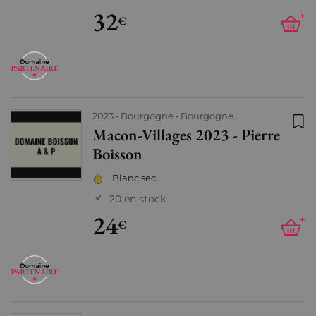
32
+
€
2023
Bourgogne
Bourgogne
Macon-Villages 2023 - Pierre
Ajo
Boisson
Blanc sec
20 en stock
24
+
€