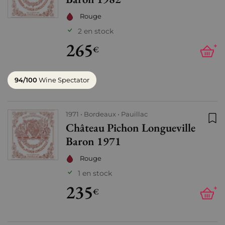
Rouge
2 en stock
265
+
€
94/100
Wine Spectator
1971
Bordeaux
Pauillac
Château Pichon Longueville
Ajo
Baron 1971
Rouge
1 en stock
235
+
€