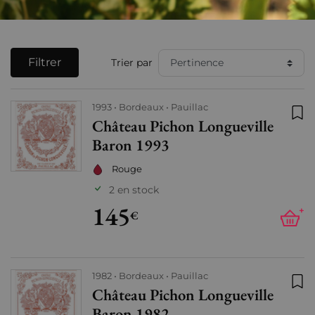
Filtrer
Trier par
1993
Bordeaux
Pauillac
Château Pichon Longueville
Ajo
Baron 1993
Rouge
2 en stock
145
+
€
1982
Bordeaux
Pauillac
Château Pichon Longueville
Ajo
Baron 1982