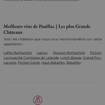
Meilleurs vins de Pauillac | Les plus Grands
Châteaux
Voici les châteaux que nous vous recommandons sur cette
appellation :
Lafite-Rothschild
,
Latour
,
Mouton-Rothschild
,
Pichon
Longueville Comtesse de Lalande
,
Lynch-Bages
,
Grand-Puy-
Lacoste
,
Pontet-Canet
,
Haut-Batailley
,
Batailley
.