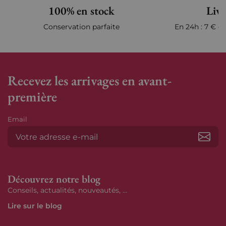
100% en stock
Livr
Conservation parfaite
En 24h : 7 € en
Recevez les arrivages en avant-
première
Email
S’ab
Découvrez notre blog
Conseils, actualités, nouveautés, ...
Lire sur le blog