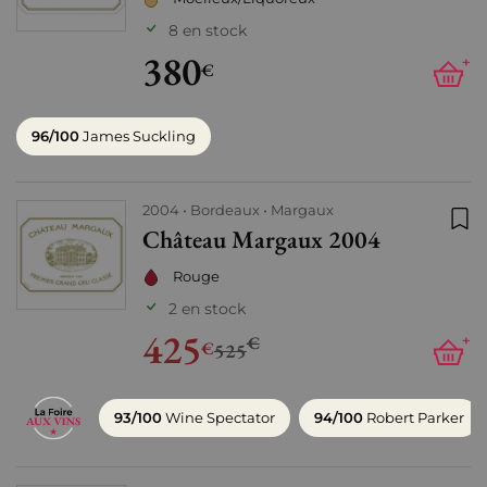
8 en stock
380
+
€
96/100
James Suckling
2004
Bordeaux
Margaux
Château Margaux 2004
Ajo
Rouge
2 en stock
425
€
+
€
525
93/100
Wine Spectator
94/100
Robert Parker