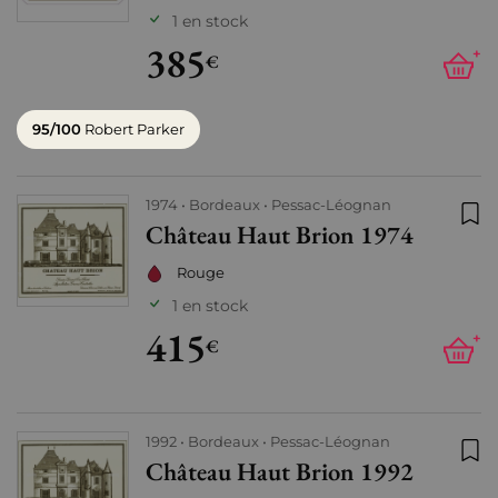
1 en stock
385
+
€
95/100
Robert Parker
1974
Bordeaux
Pessac-Léognan
Château Haut Brion 1974
Ajo
Rouge
1 en stock
415
+
€
1992
Bordeaux
Pessac-Léognan
Château Haut Brion 1992
Ajo