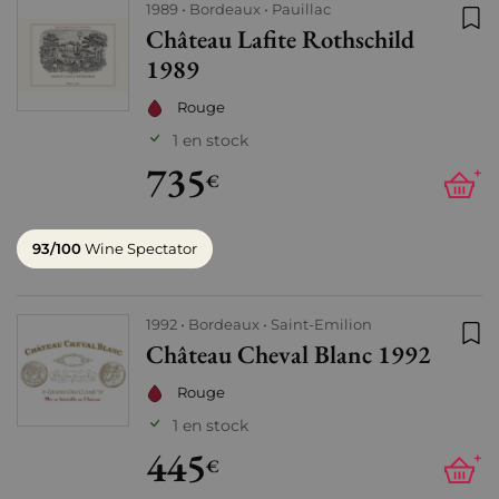
1989
Bordeaux
Pauillac
Château Lafite Rothschild
Ajo
1989
Rouge
1 en stock
735
+
€
93/100
Wine Spectator
1992
Bordeaux
Saint-Emilion
Château Cheval Blanc 1992
Ajo
Rouge
1 en stock
445
+
€