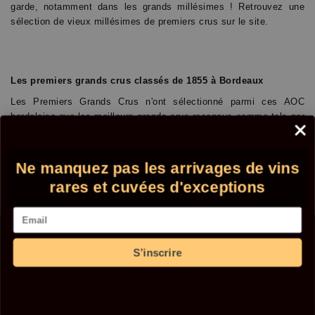
garde, notamment dans les grands millésimes ! Retrouvez une
sélection de vieux millésimes de premiers crus sur le site.
Les premiers grands crus classés de 1855 à Bordeaux
Les Premiers Grands Crus n'ont sélectionné parmi ces AOC
bordelaise que les meilleurs grands crus reconnus comme tels par
des classements comme le classement de 1855, entre autres, ou,
dans le cas de Pomerol, par des professionnels ou des
œnologues puisqu'il n'y a pas de classement officiel des vins de
Ne manquez pas les arrivages de vins
Pomerol, bien que le premier Pomerol soit considéré comme l’un
rares et cuvées d'exceptions
des meilleurs vins au monde en termes de qualité, le
Pétrus
.
Email
Quels sont les premiers grands crus de Bordeaux de 1855
S’inscrire
Les
Premiers grands crus classés de 1855
sont :
Pauillac :
Château Lafite Rothschild
,
Château Latour
et
Château
Mouton Rothschild
(promu en 1973).