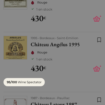
Rouge
1 en stock
430
+
€
1995
Bordeaux
Saint-Emilion
Château Angélus 1995
Ajo
Rouge
1 en stock
430
+
€
95/100
Wine Spectator
1987
Bordeaux
Pauillac
Château Latour 1987