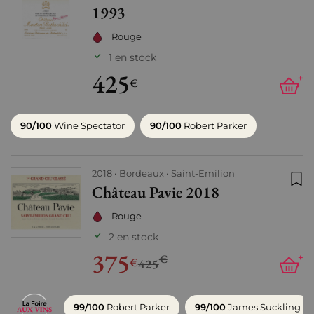
1993
Rouge
1 en stock
425
+
€
90/100
Wine Spectator
90/100
Robert Parker
2018
Bordeaux
Saint-Emilion
Château Pavie 2018
Ajo
Rouge
2 en stock
375
€
+
€
425
99/100
Robert Parker
99/100
James Suckling