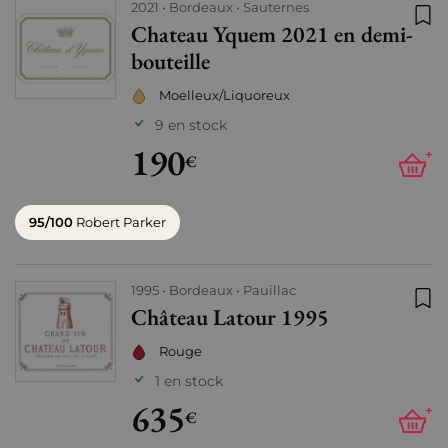
2021
Bordeaux
Sauternes
Chateau Yquem 2021 en demi-
Ajo
bouteille
Moelleux/Liquoreux
9 en stock
190
+
€
95/100
Robert Parker
1995
Bordeaux
Pauillac
Château Latour 1995
Ajo
Rouge
1 en stock
635
+
€