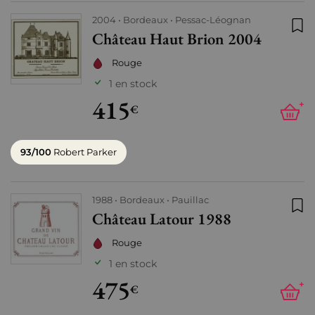
2004
Bordeaux
Pessac-Léognan
Château Haut Brion 2004
Ajo
Rouge
1 en stock
415
+
€
93/100
Robert Parker
1988
Bordeaux
Pauillac
Château Latour 1988
Ajo
Rouge
1 en stock
475
+
€