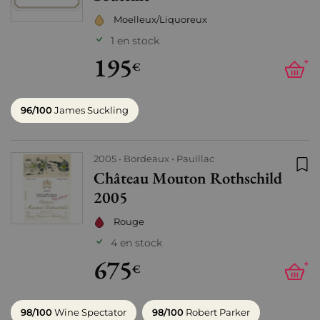
Moelleux/Liquoreux
1 en stock
195
+
€
96/100
James Suckling
2005
Bordeaux
Pauillac
Château Mouton Rothschild
Ajo
2005
Rouge
4 en stock
675
+
€
98/100
Wine Spectator
98/100
Robert Parker