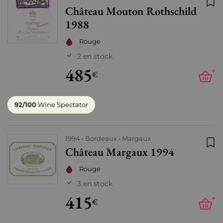
Château Mouton Rothschild
Ajo
1988
Rouge
2 en stock
485
+
€
92/100
Wine Spectator
1994
Bordeaux
Margaux
Château Margaux 1994
Ajo
Rouge
3 en stock
415
+
€