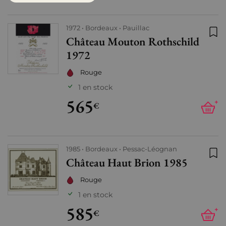
1972
Bordeaux
Pauillac
Château Mouton Rothschild
Ajo
1972
Rouge
1 en stock
565
+
€
1985
Bordeaux
Pessac-Léognan
Château Haut Brion 1985
Ajo
Rouge
1 en stock
585
+
€