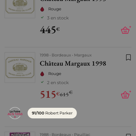
Rouge
3 en stock
445
+
€
1998
Bordeaux
Margaux
Château Margaux 1998
Ajo
Rouge
2 en stock
515
€
+
€
615
91/100
Robert Parker
1988
Bordeaux
Pauillac