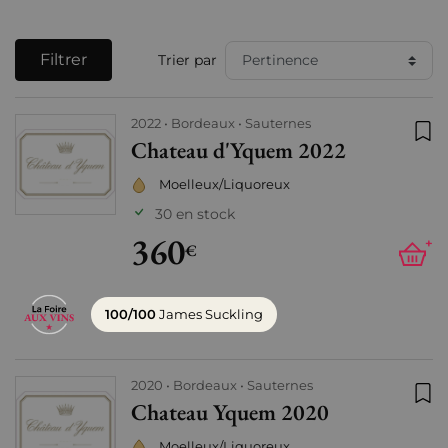
Filtrer
Trier par
2022
Bordeaux
Sauternes
Chateau d'Yquem 2022
Ajo
Moelleux/Liquoreux
30 en stock
360
+
€
100/100
James Suckling
2020
Bordeaux
Sauternes
Chateau Yquem 2020
Ajo
Moelleux/Liquoreux