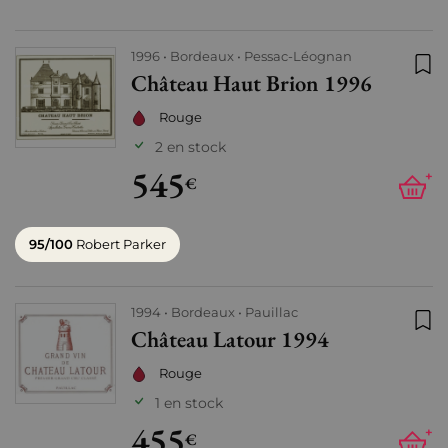
1996
Bordeaux
Pessac-Léognan
Château Haut Brion 1996
Ajo
Rouge
2 en stock
545
+
€
95/100
Robert Parker
1994
Bordeaux
Pauillac
Château Latour 1994
Ajo
Rouge
1 en stock
455
+
€