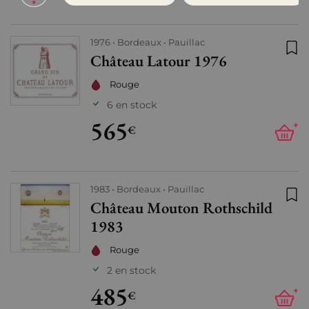
1976
Bordeaux
Pauillac
Château Latour 1976
Ajo
Rouge
6 en stock
565
+
€
1983
Bordeaux
Pauillac
Château Mouton Rothschild
Ajo
1983
Rouge
2 en stock
485
+
€