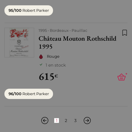
95/100
Robert Parker
1995
Bordeaux
Pauillac
Château Mouton Rothschild
Ajo
1995
Rouge
1 en stock
615
+
€
96/100
Robert Parker
1
2
3
Précédent
Suivant