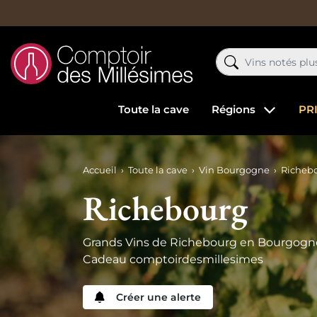
Toute la cave
Régions
PR
Accueil
Toute la cave
Vin Bourgogne
Richeb
Richebourg
Grands Vins de Richebourg en Bourgogne. Pr
Cadeau comptoirdesmillesimes
Créer une alerte