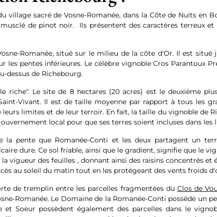
 du village sacré de Vosne-Romanée, dans la Côte de Nuits en Bou
t musclé de pinot noir. Ils présentent des caractères terreux et 
osne-Romanée, situé sur le milieu de la côte d'Or. Il est situé 
ur les pentes inférieures. Le célèbre vignoble Cros Parantoux
 au-dessus de Richebourg.
le riche". Le site de 8 hectares (20 acres) est le deuxième 
aint-Vivant. Il est de taille moyenne par rapport à tous les 
eurs limites et de leur terroir. En fait, la taille du vignoble 
gouvernement local pour que ses terres soient incluses dans les l
la pente que Romanée-Conti et les deux partagent un terroi
aire dure. Ce sol friable, ainsi que le gradient, signifie que le vi
r la vigueur des feuilles , donnant ainsi des raisins concentrés et
ès au soleil du matin tout en les protégeant des vents froids d'
rte de tremplin entre les parcelles fragmentées du
Clos de Vo
 Vosne-Romanée. Le Domaine de la Romanée-Conti possède un pe
 et Soeur possèdent également des parcelles dans le vignoble