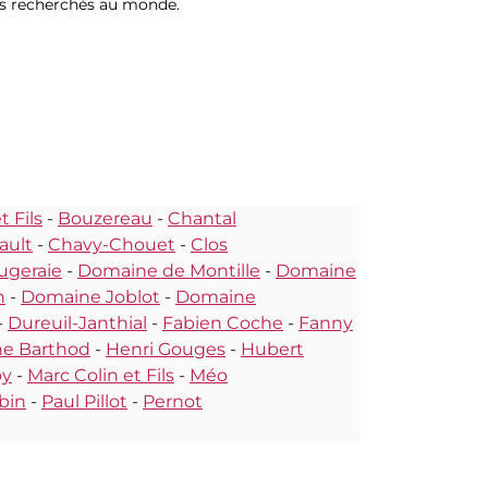
lus recherchés au monde.
 Fils
-
Bouzereau
-
Chantal
ault
-
Chavy-Chouet
-
Clos
ugeraie
-
Domaine de Montille
-
Domaine
n
-
Domaine Joblot
-
Domaine
-
Dureuil-Janthial
-
Fabien Coche
-
Fanny
ne Barthod
-
Henri Gouges
-
Hubert
oy
-
Marc Colin et Fils
-
Méo
bin
-
Paul Pillot
-
Pernot