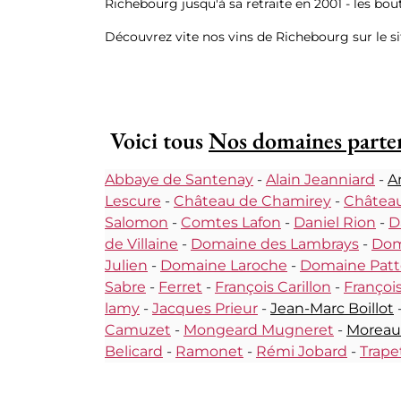
Richebourg jusqu'à sa retraite en 2001 - les bou
Découvrez vite nos vins de Richebourg sur le si
Voici tous
Nos domaines parte
Abbaye de Santenay
-
Alain Jeanniard
-
A
Lescure
-
Château de Chamirey
-
Château
Salomon
-
Comtes Lafon
-
Daniel Rion
-
D
de Villaine
-
Domaine des Lambrays
-
Dom
Julien
-
Domaine Laroche
-
Domaine Patt
Sabre
-
Ferret
-
François Carillon
-
François
lamy
-
Jacques Prieur
-
Jean-Marc Boillot
Camuzet
-
Mongeard Mugneret
-
Moreau
Belicard
-
Ramonet
-
Rémi Jobard
-
Trape