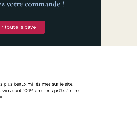
ez votre commande !
ir toute la cave !
es plus beaux millésimes sur le site.
 vins sont 100% en stock prêts à être
e.