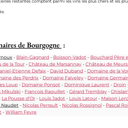
teilles restantes comptent parmi les vins les plus chers et les p
te.
naires de Bourgogne
:
rnoux
-
Blain-Gagnard
-
Boisson-Vadot
-
Bouchard Père et
 de la Tour
-
Château de Marsannay
-
Château de Meurs
aniel-Etienne Defaix
-
David Duband
-
Domaine de la Vo
aine des Perdrix
-
Domaine Faiveley
-
Domaine Germai
es Loup
-
Domaine Ponsot
-
Dominique Laurent
-
Droin
 Mikulski
-
François Raquillet
-
Gérard Tremblay
-
Ghislai
-
La Pousse d'Or
-
Louis Jadot
-
Louis Latour
-
Maison Ler
 Naudet
-
Nicolas Perrault
-
Nicolas Rossignol
-
Pascal Ro
t
-
William Fevre