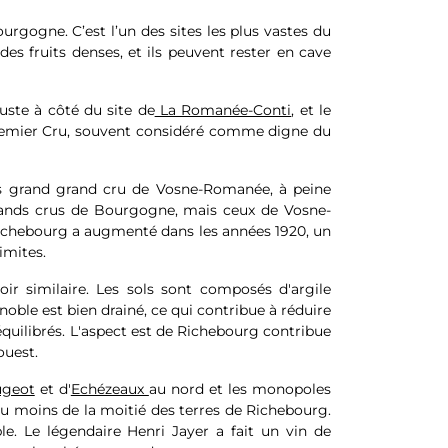
rgogne. C’est l’un des sites les plus vastes du
des fruits denses, et ils peuvent rester en cave
juste à côté du site de
La Romanée-Conti
, et le
 Premier Cru, souvent considéré comme digne du
plus grand grand cru de Vosne-Romanée, à peine
grands crus de Bourgogne, mais ceux de Vosne-
de Richebourg a augmenté dans les années 1920, un
imites.
r similaire. Les sols sont composés d'argile
gnoble est bien drainé, ce qui contribue à réduire
 équilibrés. L'aspect est de Richebourg contribue
ouest.
ugeot
et d'
Echézeaux
au nord et les monopoles
u moins de la moitié des terres de Richebourg.
. Le légendaire Henri Jayer a fait un vin de