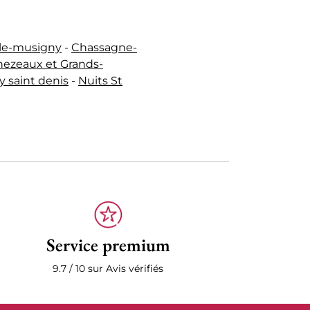
le-musigny
-
Chassagne-
hezeaux et Grands-
 saint denis
-
Nuits St
Service premium
9.7 / 10 sur Avis vérifiés