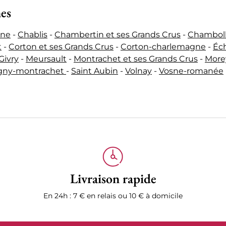
nes
ne
-
Chablis
-
Chambertin et ses Grands Crus
-
Chambol
t
-
Corton et ses Grands Crus
-
Corton-charlemagne
-
Éc
Givry
-
Meursault
-
Montrachet et ses Grands Crus
-
Morey
igny-montrachet
-
Saint Aubin
-
Volnay
-
Vosne-romanée
Livraison rapide
En 24h : 7 € en relais ou 10 € à domicile