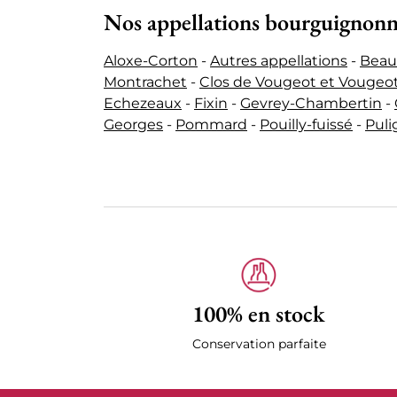
Nos appellations bourguignon
Aloxe-Corton
-
Autres appellations
-
Beau
Montrachet
-
Clos de Vougeot et Vougeo
Echezeaux
-
Fixin
-
Gevrey-Chambertin
-
Georges
-
Pommard
-
Pouilly-fuissé
-
Pul
100% en stock
Conservation parfaite