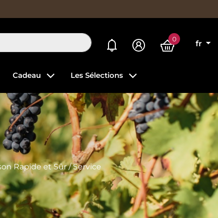
0
Mes alertes
fr
Cadeau
Les Sélections
son Rapide et Sûr / Service