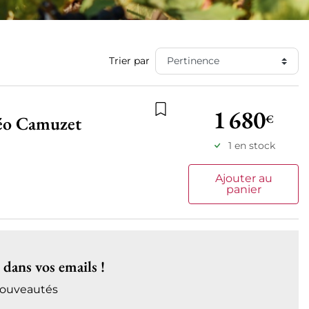
Trier par
1 680
€
éo Camuzet
Ajouter à la liste de souhait
1 en stock
Ajouter au
panier
dans vos emails !
 nouveautés