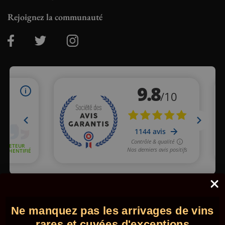
Rejoignez la communauté
Marchand approuvé par la Société des Avis Garantis,
cliquez ici
pour vérifier
.
Ne manquez pas les arrivages de vins
© 2026 - Comptoir des Millésimes. Tous droits réservés.
•
Mentions légales
•
CGV
rares et cuvées d'exceptions