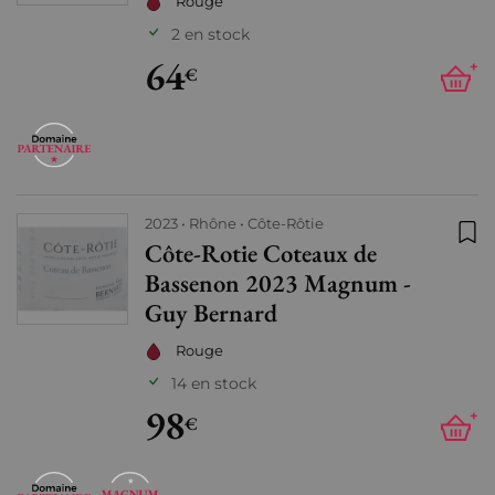
Rouge
2 en stock
64
+
€
2023
Rhône
Côte-Rôtie
Côte-Rotie Coteaux de
Ajo
Bassenon 2023 Magnum -
Guy Bernard
Rouge
14 en stock
98
+
€