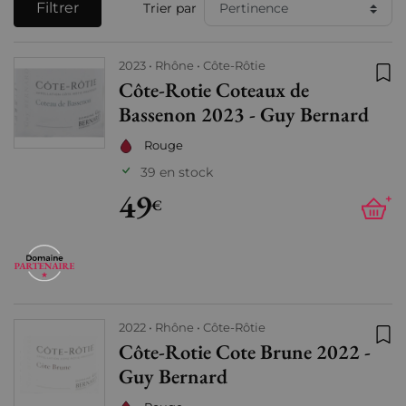
Filtrer
Trier par
2023
Rhône
Côte-Rôtie
Côte-Rotie Coteaux de
Ajo
Bassenon 2023 - Guy Bernard
Rouge
39 en stock
49
+
€
2022
Rhône
Côte-Rôtie
Côte-Rotie Cote Brune 2022 -
Ajo
Guy Bernard