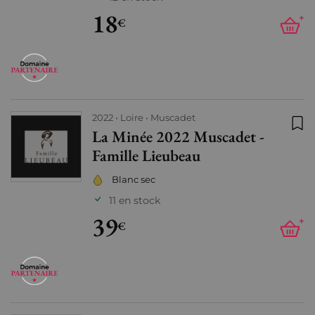
18
+
€
2022
Loire
Muscadet
La Minée 2022 Muscadet -
Ajo
Famille Lieubeau
Blanc sec
11 en stock
39
+
€