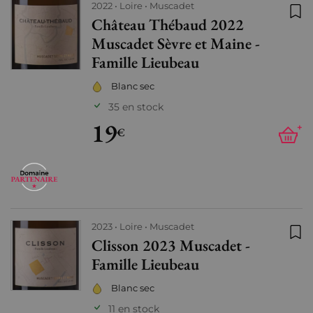
2022
Loire
Muscadet
Château Thébaud 2022
Ajo
Muscadet Sèvre et Maine -
Famille Lieubeau
Blanc sec
35 en stock
19
+
€
2023
Loire
Muscadet
Clisson 2023 Muscadet -
Ajo
Famille Lieubeau
Blanc sec
11 en stock