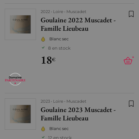
2022
Loire
Muscadet
Goulaine 2022 Muscadet -
Ajo
Famille Lieubeau
Blanc sec
8 en stock
18
+
€
2023
Loire
Muscadet
Goulaine 2023 Muscadet -
Ajo
Famille Lieubeau
Blanc sec
12 en stock