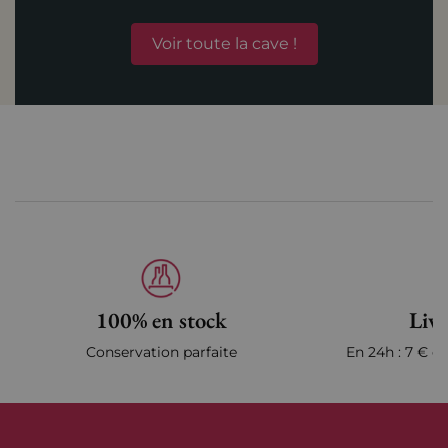
Voir toute la cave !
100% en stock
Livr
Conservation parfaite
En 24h : 7 € en