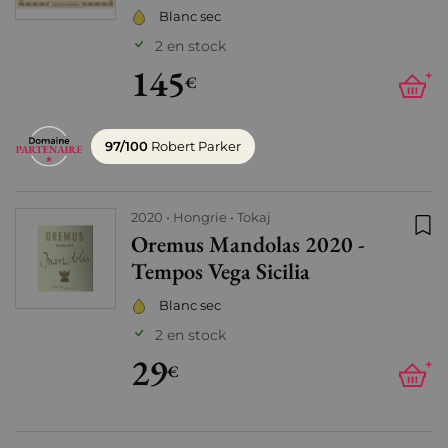
Blanc sec
2 en stock
145
+
€
97/100
Robert Parker
2020
Hongrie
Tokaj
Oremus Mandolas 2020 -
Ajo
Tempos Vega Sicilia
Blanc sec
2 en stock
29
+
€