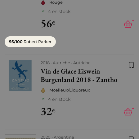
Rouge
4 en stock
56
+
€
95/100
Robert Parker
2018
Autriche
Autriche
Vin de Glace Eiswein
Ajo
Burgenland 2018 - Zantho
Moelleux/Liquoreux
4 en stock
32
+
€
2020
Argentine