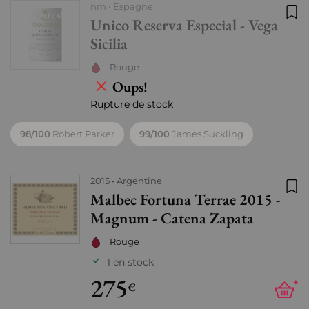
nm
Espagne
Rupture de
Unico Reserva Especial - Vega
Ajo
stock
Sicilia
Rouge
Oups!
Rupture de stock
98/100
Robert Parker
99/100
James Suckling
2015
Argentine
Malbec Fortuna Terrae 2015 -
Ajo
Magnum - Catena Zapata
Rouge
1 en stock
275
+
€