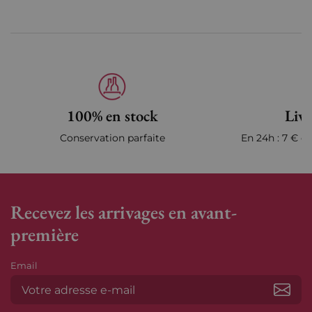
100% en stock
Livr
Conservation parfaite
En 24h : 7 € en
Recevez les arrivages en avant-
première
Email
S’ab