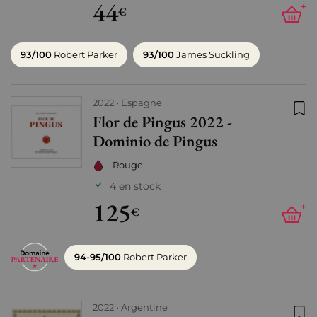
44
+
€
93/100
Robert Parker
93/100
James Suckling
2022
Espagne
Flor de Pingus 2022 -
Ajo
Dominio de Pingus
Rouge
4 en stock
125
+
€
94-95/100
Robert Parker
2022
Argentine