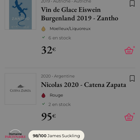
2019
Autriche
Autriche
Vin de Glace Eiswein
Ajo
Burgenland 2019 - Zantho
Moelleux/Liquoreux
6 en stock
32
+
€
2020
Argentine
Nicolas 2020 - Catena Zapata
Ajo
Rouge
2 en stock
95
+
€
98/100
James Suckling