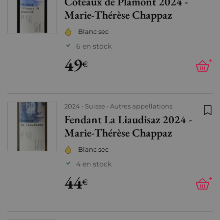
Coteaux de Plamont 2024 -
Ajo
Marie-Thérèse Chappaz
Blanc sec
6 en stock
49
+
€
2024
Suisse
Autres appellations
Fendant La Liaudisaz 2024 -
Ajo
Marie-Thérèse Chappaz
Blanc sec
4 en stock
44
+
€