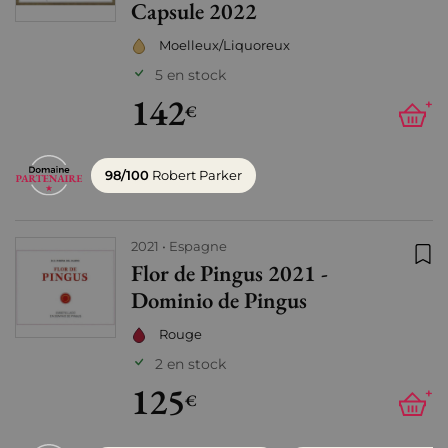
Capsule 2022
Moelleux/Liquoreux
5 en stock
142
+
€
98/100
Robert Parker
2021
Espagne
Flor de Pingus 2021 -
Ajo
Dominio de Pingus
Rouge
2 en stock
125
+
€