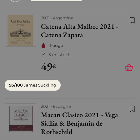
2021
Argentine
Catena Alta Malbec 2021 -
Ajo
Catena Zapata
Rouge
3 en stock
49
+
€
95/100
James Suckling
2021
Espagne
Macan Clasico 2021 - Vega
Ajo
Sicilia & Benjamin de
Rothschild