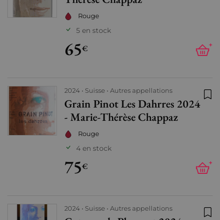
Rouge
5 en stock
65
+
€
2024
Suisse
Autres appellations
Grain Pinot Les Dahrres 2024
Ajo
- Marie-Thérèse Chappaz
Rouge
4 en stock
75
+
€
2024
Suisse
Autres appellations