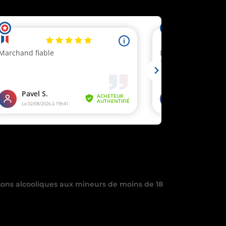
ier
.
sons alcooliques aux mineurs de moins de 18