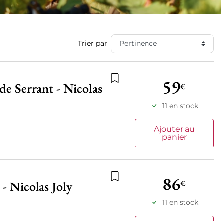
Trier par
59
de Serrant - Nicolas
€
Ajouter à la liste de souhait
11 en stock
Ajouter au
panier
86
€
- Nicolas Joly
Ajouter à la liste de souhait
11 en stock