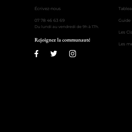
Écrivez-nous
Tablea
07 78 46 63 69
Guide 
Du lundi au vendredi de 9h à 17h.
Les C
Rejoignez la communauté
Les me