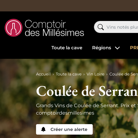
Toute la cave
Régions
PR
Accueil
Toute la cave
Vin Loire
Coulée de Ser
Coulée de Serran
Grands Vins de Coulée de Serrant. Prix et 
comptoirdesmillesimes
Créer une alerte