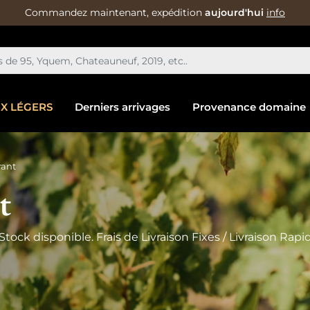
Commandez maintenant, expédition
aujourd'hui
info
IX LÉGERS
Derniers arrivages
Provenance domaine
rant
t
Stock disponible. Frais de Livraison Fixes / Livraison Rap