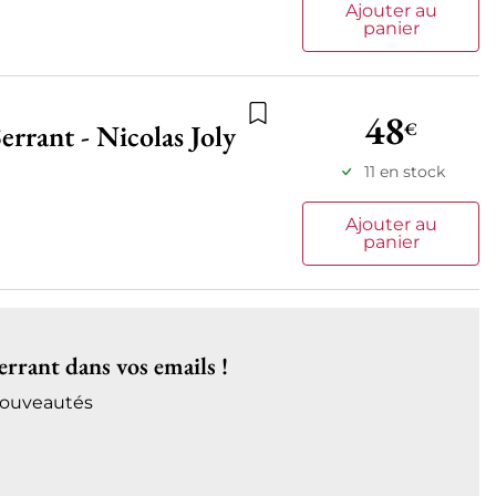
Ajouter au
panier
48
€
errant - Nicolas Joly
Ajouter à la liste de souhait
11 en stock
Ajouter au
panier
errant dans vos emails !
 nouveautés