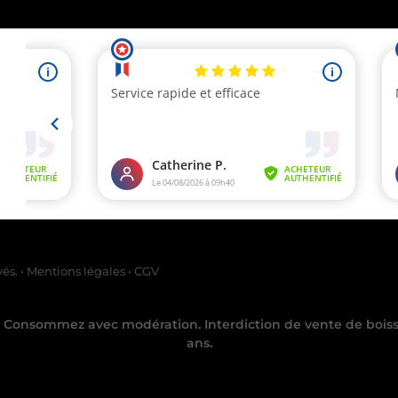
Marchand approuvé par la Société des Avis Garantis,
cliquez ici pour vérif
vés.
•
Mentions légales
•
CGV
é. Consommez avec modération. Interdiction de vente de bois
ans.