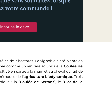
n que vous souhaitez lorsque
ez votre commande !
ir toute la cave !
rôlée de 7 hectares. Le vignoble a été planté en
dérée comme un
vin rare
et unique la
Coulée de
cultivé en partie à la main et au cheval du fait de
méthodes de l’
agriculture biodynamique
. Trois
mique : la “
Coulée de Serrant
“, le “
Clos de la