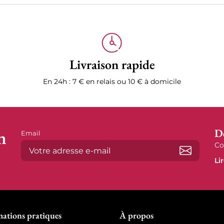
Livraison rapide
En 24h : 7 € en relais ou 10 € à domicile
n
D
Email
Co
Li
S’abonne
mations pratiques
À propos