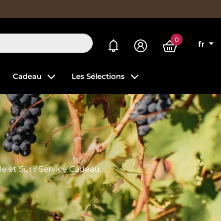
0
Mes alertes
fr
Cadeau
Les Sélections
ide et Sûr / Service Cadeau