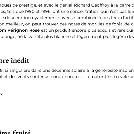
ues de prestige, et avec le génial Richard Geoffroy à la barre
es, tels que 1990 et 1996, ont une concentration qui n'est pas loin
une douceur incroyablement soyeuse combinée à des feux d'artific
meilleur, on peut trouver des notes de morilles de forêt, de 
m Pérignon Rosé
est un produit encore plus exquis et rare qu
l'orange, où la variété plus blanche et légèrement plus légère dev
re inédit
2008, si singulière dans une décennie solaire à la générosité i
leil et des vents soutenus nord / nord-est. La maturité se révèle a
ix
ime fruité