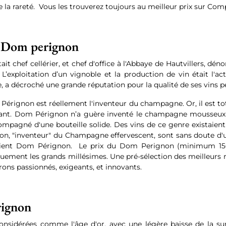
 la rareté. Vous les trouverez toujours au meilleur prix sur Com
ée Dom perignon
ait chef cellérier, et chef d'office à l'Abbaye de Hautvillers, 
’exploitation d’un vignoble et la production de vin était l'ac
a décroché une grande réputation pour la qualité de ses vins pét
rignon est réellement l'inventeur du champagne. Or, il est t
tant. Dom Pérignon n’a guère inventé le champagne mousseux sa
compagné d'une bouteille solide. Des vins de ce genre existaient
n, "inventeur" du Champagne effervescent, sont sans doute d'u
ient Dom Pérignon. Le prix du Dom Perignon (minimum 150€ la
ment les grands millésimes. Une pré-sélection des meilleurs rais
ons passionnés, exigeants, et innovants.
rignon
nsidérées comme l'âge d'or, avec une légère baisse de la su