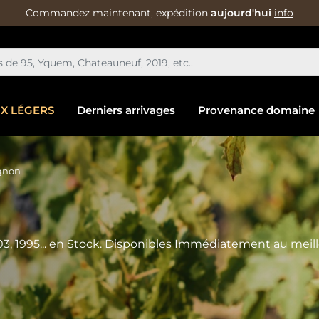
Commandez maintenant, expédition
aujourd'hui
info
IX LÉGERS
Derniers arrivages
Provenance domaine
gnon
 1995... en Stock. Disponibles Immédiatement au meilleu