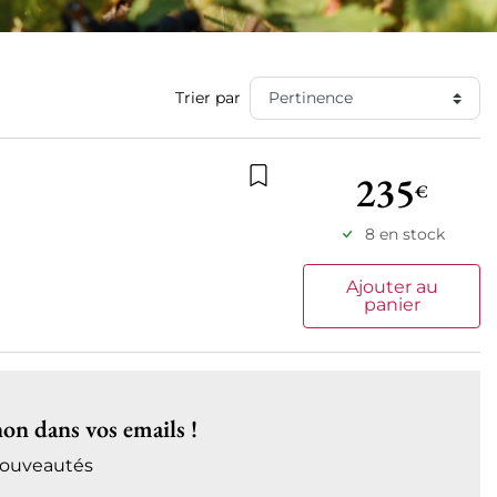
Trier par
235
€
Ajouter à la liste de souhait
8 en stock
Ajouter au
panier
on dans vos emails !
 nouveautés