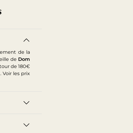
s
tement de la
eille de
Dom
utour de 180€
 Voir les
prix