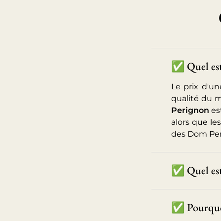
✅ Quel est 
Le prix d'u
qualité du m
Perignon
es
alors que le
des Dom Pe
✅ Quel est
✅ Pourquo