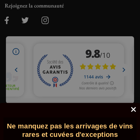
Rejoignez la communauté
Marchand approuvé par la Société des Avis Garantis,
cliquez ici
pour vérifier
.
Ne manquez pas les arrivages de vins
© 2026 - Comptoir des Millésimes. Tous droits réservés.
•
Mentions légales
•
CGV
rares et cuvées d'exceptions