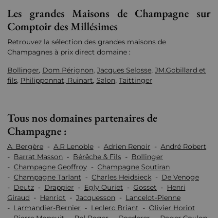
Les grandes Maisons de Champagne sur
Comptoir des Millésimes
Retrouvez la sélection des grandes maisons de
Champagnes à prix direct domaine :
Bollinger
,
Dom Pérignon
,
Jacques Selosse
,
JM.Gobillard et
fils
,
Philipponnat,
Ruinart
,
Salon
,
Taittinger
Tous nos domaines partenaires de
Champagne :
A. Bergère
-
A.R Lenoble
-
Adrien Renoir
-
André Robert
-
Barrat Masson
-
Bérêche & Fils
-
Bollinger
-
Champagne Geoffroy
-
Champagne Soutiran
-
Champagne Tarlant
-
Charles Heidsieck
-
De Venoge
-
Deutz
-
Drappier
-
Egly Ouriet
-
Gosset
-
Henri
Giraud
-
Henriot
-
Jacquesson
-
Lancelot-Pienne
-
Larmandier-Bernier
-
Leclerc Briant
-
Olivier Horiot