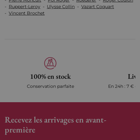
-
Pierre Moncuit
-
Pol Roger
-
Roederer
-
Roger Coulon
-
Ruppert-Leroy
-
Ulysse Collin
-
Vazart Coquart
-
Vincent Brochet
100% en stock
Livr
Conservation parfaite
En 24h : 7 € en
Recevez les arrivages en avant-
première