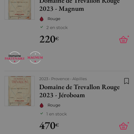
Domaine de Trevallon Rouge
Ajo
2023 - Magnum
Rouge
2 en stock
220
+
€
2023
Provence
Alpilles
Domaine de Trevallon Rouge
Ajo
2023 - Jéroboam
Rouge
1 en stock
470
+
€