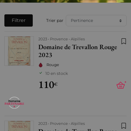
Filtrer
Trier par
2023
Provence
Alpilles
Domaine de Trevallon Rouge
Ajo
2023
Rouge
10 en stock
110
+
€
2023
Provence
Alpilles