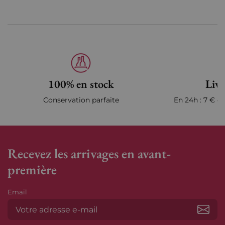
100% en stock
Livr
Conservation parfaite
En 24h : 7 € en
Recevez les arrivages en avant-
première
Email
S’ab