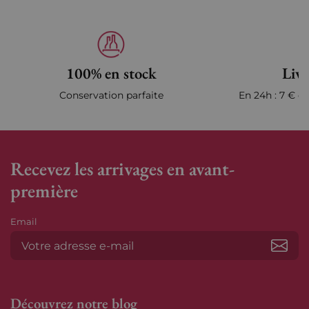
100% en stock
Livr
Conservation parfaite
En 24h : 7 € en
Recevez les arrivages en avant-
première
Email
S’ab
Découvrez notre blog