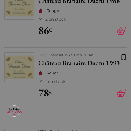
Château Branaire Ducru 1988
Ajo
Rouge
2 en stock
86
+
€
1993
Bordeaux
Saint-julien
Château Branaire Ducru 1993
Ajo
Rouge
1 en stock
78
+
€