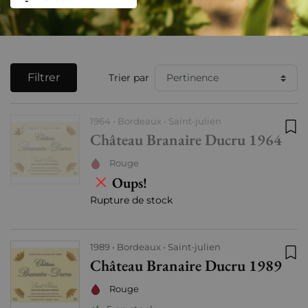
Filtrer
Trier par
1964
Bordeaux
Saint-julien
Rupture de
Château Branaire Ducru 1964
Ajo
stock
Rouge
Oups!
Rupture de stock
1989
Bordeaux
Saint-julien
Château Branaire Ducru 1989
Ajo
Rouge