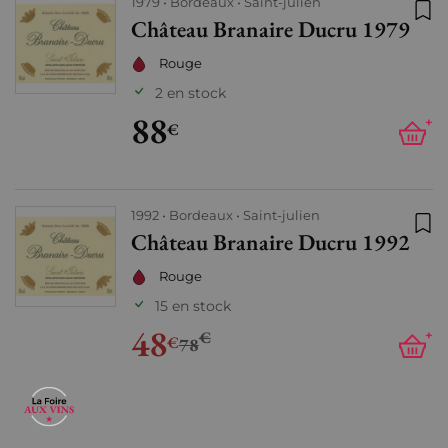
1979
Bordeaux
Saint-julien
Château Branaire Ducru 1979
Ajo
Rouge
2 en stock
88
+
€
1992
Bordeaux
Saint-julien
Château Branaire Ducru 1992
Ajo
Rouge
15 en stock
48
€
+
€
78