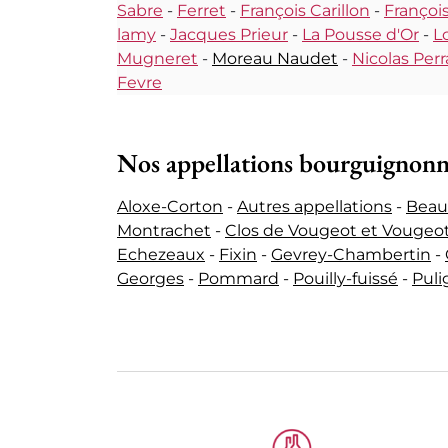
Sabre
-
Ferret
-
François Carillon
-
François
lamy
-
Jacques Prieur
-
La Pousse d'Or
-
L
Mugneret
-
Moreau Naudet
-
Nicolas Perr
Fevre
Nos appellations bourguignon
Aloxe-Corton
-
Autres appellations
-
Beau
Montrachet
-
Clos de Vougeot et Vougeo
Echezeaux
-
Fixin
-
Gevrey-Chambertin
-
Georges
-
Pommard
-
Pouilly-fuissé
-
Pul