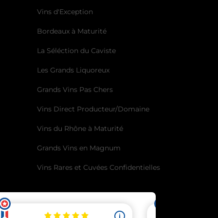
Vins d'Exception
Bordeaux à Maturité
La Séléction du Caviste
Les Grands Liquoreux
Grands Vins Pas Chers
Vins Direct Producteur/Domaine
Vins du Rhône à Maturité
Grands Vins en Magnum
Vins Rares et Cuvées Confidentielles