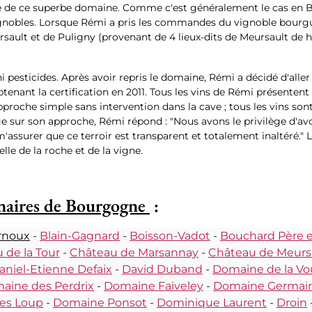
tête de ce superbe domaine. Comme c'est généralement le cas en
nobles. Lorsque Rémi a pris les commandes du vignoble bourguig
ult et de Puligny (provenant de 4 lieux-dits de Meursault de ha
i pesticides. Après avoir repris le domaine, Rémi a décidé d'aller p
btenant la certification en 2011. Tous les vins de Rémi présentent
pproche simple sans intervention dans la cave ; tous les vins so
ge sur son approche, Rémi répond : "Nous avons le privilège d'avo
 m'assurer que ce terroir est transparent et totalement inaltéré.
lle de la roche et de la vigne.
naires de Bourgogne
:
rnoux
-
Blain-Gagnard
-
Boisson-Vadot
-
Bouchard Père et
 de la Tour
-
Château de Marsannay
-
Château de Meurs
aniel-Etienne Defaix
-
David Duband
-
Domaine de la Vo
aine des Perdrix
-
Domaine Faiveley
-
Domaine Germai
es Loup
-
Domaine Ponsot
-
Dominique Laurent
-
Droin