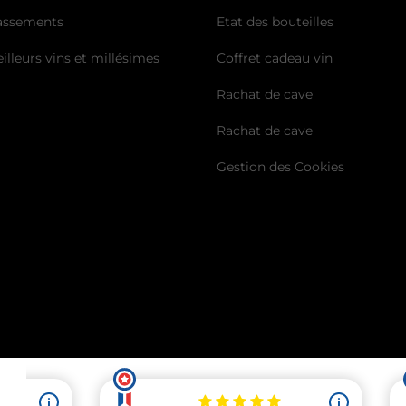
lassements
Etat des bouteilles
illeurs vins et millésimes
Coffret cadeau vin
Rachat de cave
Rachat de cave
Gestion des Cookies