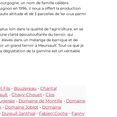
 Bourgogne, un nom de famille célèbre
non en 1996, il nous a offert la production
ute altitude et de 3 parcelles de 1er crus parmi
lus loin dans la qualité de l'agriculture, en se
 une clarté époustouflante du terroir, qui
nt élevés dans un mélange de barrique et de
ir un grand terroir à Meursault. Tout ce que je
" La dégustation de la gamme est un véritable
 Fils
-
Bouzereau
-
Chantal
ault
-
Chavy-Chouet
-
Clos
ugeraie
-
Domaine de Montille
-
Domaine
n
-
Domaine Joblot
-
Domaine
-
Dureuil-Janthial
-
Fabien Coche
-
Fanny