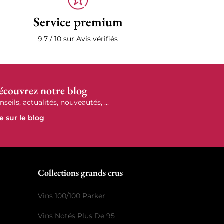
Service premium
9.7 / 10 sur Avis vérifiés
écouvrez notre blog
nseils, actualités, nouveautés, ...
re sur le blog
r
Collections grands crus
Vins 100/100 Parker
Vins Notés Plus De 95