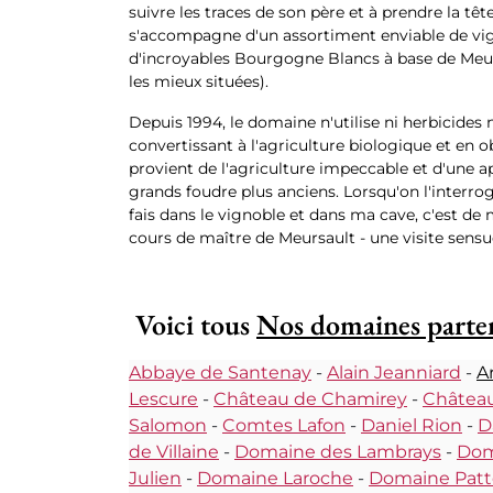
suivre les traces de son père et à prendre la 
s'accompagne d'un assortiment enviable de vig
d'incroyables Bourgogne Blancs à base de Meursa
les mieux situées).
Depuis 1994, le domaine n'utilise ni herbicides n
convertissant à l'agriculture biologique et en o
provient de l'agriculture impeccable et d'une a
grands foudre plus anciens. Lorsqu'on l'interro
fais dans le vignoble et dans ma cave, c'est de
cours de maître de Meursault - une visite sensue
Voici tous
Nos domaines parte
Abbaye de Santenay
-
Alain Jeanniard
-
A
Lescure
-
Château de Chamirey
-
Château
Salomon
-
Comtes Lafon
-
Daniel Rion
-
D
de Villaine
-
Domaine des Lambrays
-
Dom
Julien
-
Domaine Laroche
-
Domaine Patt