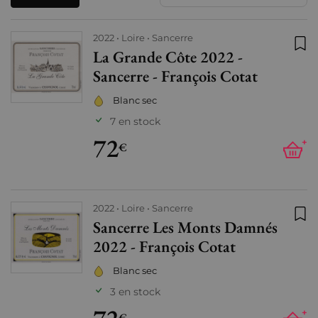
2022
Loire
Sancerre
La Grande Côte 2022 -
Ajo
Sancerre - François Cotat
Blanc sec
7 en stock
72
+
€
2022
Loire
Sancerre
Sancerre Les Monts Damnés
Ajo
2022 - François Cotat
Blanc sec
3 en stock
+
€