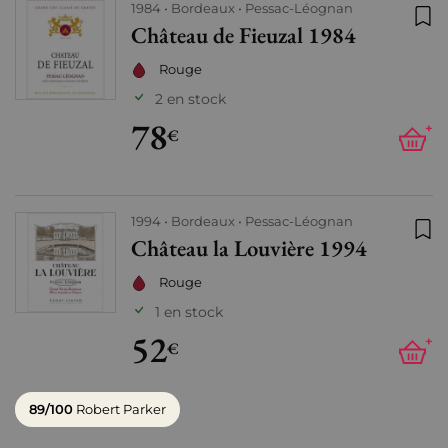
1984
Bordeaux
Pessac-Léognan
Château de Fieuzal 1984
Ajo
Rouge
2 en stock
78
+
€
1994
Bordeaux
Pessac-Léognan
Château la Louvière 1994
Ajo
Rouge
1 en stock
52
+
€
89/100
Robert Parker