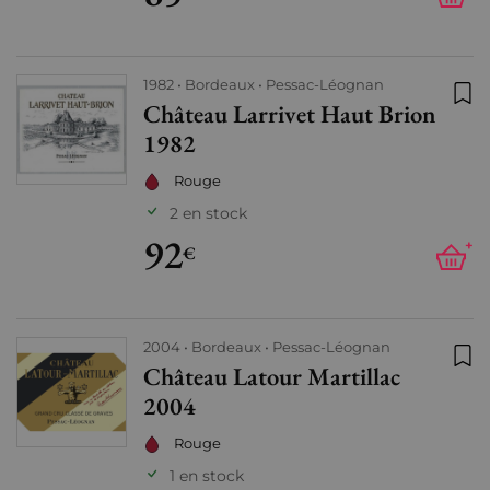
1982
Bordeaux
Pessac-Léognan
Château Larrivet Haut Brion
Ajo
1982
Rouge
2 en stock
92
+
€
2004
Bordeaux
Pessac-Léognan
Château Latour Martillac
Ajo
2004
Rouge
1 en stock