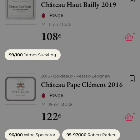
Château Haut Bailly 2019
Ajo
Rouge
11 en stock
108
+
€
99/100
James Suckling
2016
Bordeaux
Pessac-Léognan
Château Pape Clément 2016
Ajo
Rouge
19 en stock
122
+
€
96/100
Wine Spectator
95-97/100
Robert Parker