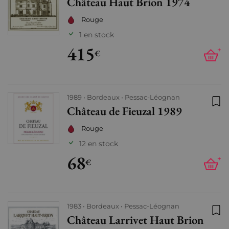
Château Haut Brion 1974
Ajo
Rouge
1 en stock
415
+
€
1989
Bordeaux
Pessac-Léognan
Château de Fieuzal 1989
Ajo
Rouge
12 en stock
68
+
€
1983
Bordeaux
Pessac-Léognan
Château Larrivet Haut Brion
Ajo