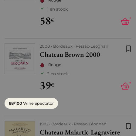
Rouge
1 en stock
58
+
€
2000
Bordeaux
Pessac-Léognan
Chateau Brown 2000
Ajo
Rouge
2 en stock
39
+
€
88/100
Wine Spectator
1982
Bordeaux
Pessac-Léognan
Chateau Malartic-Lagraviere
Ajo