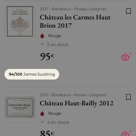
2017
Bordeaux
Pessac-Léognan
Château les Carmes Haut
Ajo
Brion 2017
Rouge
2 en stock
95
+
€
94/100
James Suckling
2012
Bordeaux
Pessac-Léognan
Château Haut-Bailly 2012
Ajo
Rouge
4 en stock
85
+
€