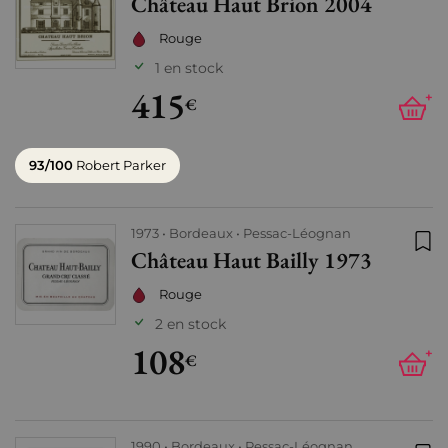
Château Haut Brion 2004
Ajo
Rouge
1 en stock
415
+
€
93/100
Robert Parker
1973
Bordeaux
Pessac-Léognan
Château Haut Bailly 1973
Ajo
Rouge
2 en stock
108
+
€
1990
Bordeaux
Pessac-Léognan