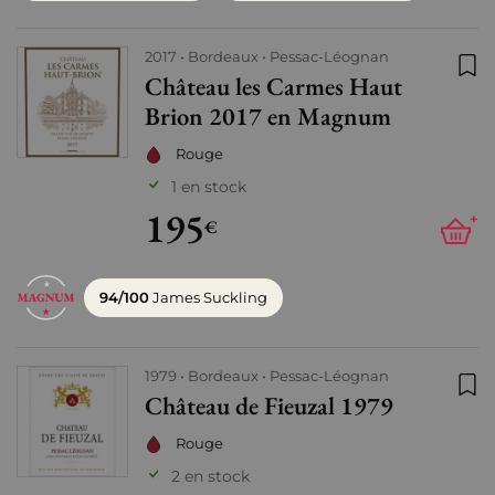
2017
Bordeaux
Pessac-Léognan
Château les Carmes Haut
Ajo
Brion 2017 en Magnum
Rouge
1 en stock
195
+
€
94/100
James Suckling
1979
Bordeaux
Pessac-Léognan
Château de Fieuzal 1979
Ajo
Rouge
2 en stock