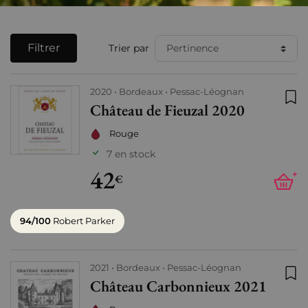
Filtrer
Trier par
2020
Bordeaux
Pessac-Léognan
Château de Fieuzal 2020
Ajo
Rouge
7 en stock
42
+
€
94/100
Robert Parker
2021
Bordeaux
Pessac-Léognan
Château Carbonnieux 2021
Ajo