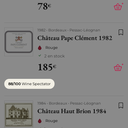
78
+
€
1982
Bordeaux
Pessac-Léognan
Château Pape Clément 1982
Ajo
Rouge
2 en stock
185
+
€
88/100
Wine Spectator
1984
Bordeaux
Pessac-Léognan
Château Haut Brion 1984
Ajo
Rouge