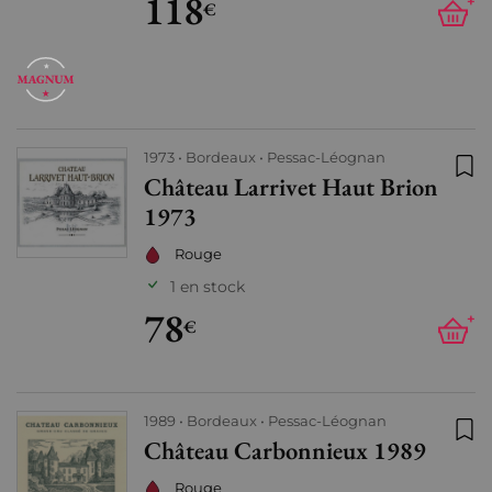
118
+
€
1973
Bordeaux
Pessac-Léognan
Château Larrivet Haut Brion
Ajo
1973
Rouge
1 en stock
78
+
€
1989
Bordeaux
Pessac-Léognan
Château Carbonnieux 1989
Ajo
Rouge