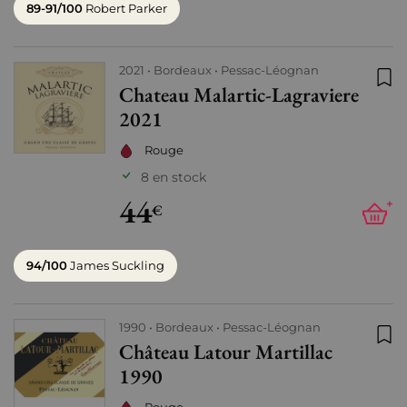
89-91/100
Robert Parker
2021
Bordeaux
Pessac-Léognan
Chateau Malartic-Lagraviere
Ajo
2021
Rouge
8 en stock
44
+
€
94/100
James Suckling
1990
Bordeaux
Pessac-Léognan
Château Latour Martillac
Ajo
1990