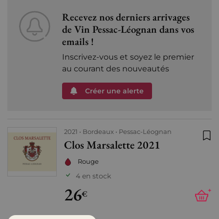
Recevez nos derniers arrivages
de Vin Pessac-Léognan dans vos
emails !
Inscrivez-vous et soyez le premier
au courant des nouveautés
Créer une alerte
2021
Bordeaux
Pessac-Léognan
Clos Marsalette 2021
Ajo
Rouge
4 en stock
26
+
€