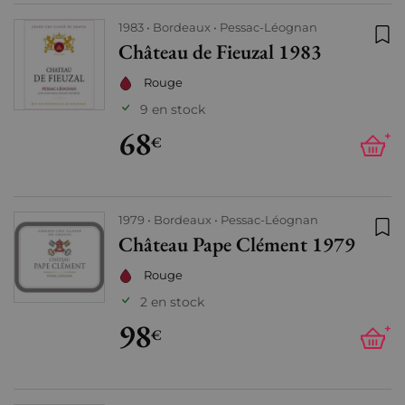
1983
Bordeaux
Pessac-Léognan
Château de Fieuzal 1983
Ajo
Rouge
9 en stock
68
+
€
1979
Bordeaux
Pessac-Léognan
Château Pape Clément 1979
Ajo
Rouge
2 en stock
98
+
€