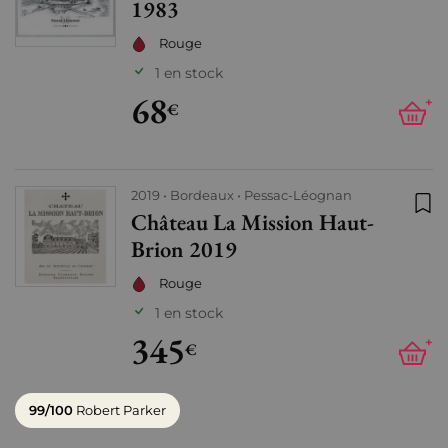
1983
Rouge
1 en stock
68
+
€
2019
Bordeaux
Pessac-Léognan
Château La Mission Haut-
Ajo
Brion 2019
Rouge
1 en stock
345
+
€
99/100
Robert Parker