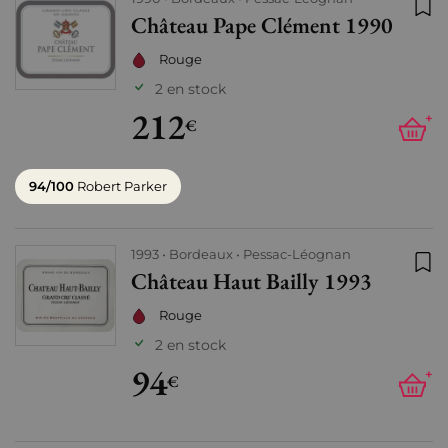
Château Pape Clément 1990
Ajo
Rouge
2 en stock
212
+
€
94/100
Robert Parker
1993
Bordeaux
Pessac-Léognan
Château Haut Bailly 1993
Ajo
Rouge
2 en stock
94
+
€