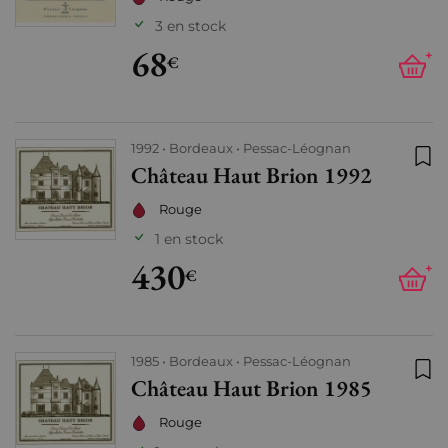
3 en stock
68
+
€
1992
Bordeaux
Pessac-Léognan
Château Haut Brion 1992
Ajo
Rouge
1 en stock
430
+
€
1985
Bordeaux
Pessac-Léognan
Château Haut Brion 1985
Ajo
Rouge