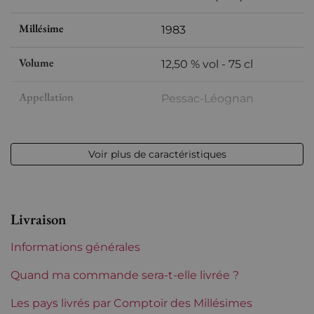
Millésime
1983
Volume
12,50 % vol - 75 cl
Appellation
Pessac-Léognan
Niveau
Bas goulot
Voir plus de caractéristiques
Etiquette
Légèrement tachée
Région
Bordeaux
Livraison
Châteaux de Bordeaux
Larrivet Haut-Brion
Informations générales
Tranche de prix
De 50 à 80 €
Quand ma commande sera-t-elle livrée ?
Les pays livrés par Comptoir des Millésimes