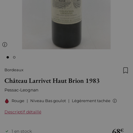
Bordeaux
Ajo
Château Larrivet Haut Brion 1983
Pessac-Leognan
Rouge
|
Niveau Bas goulot
|
Légèrement tachée
Descriptif détaillé
68
€
1 en stock