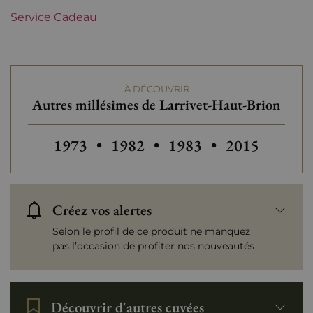
Service Cadeau
À DÉCOUVRIR
Autres millésimes de Larrivet-Haut-Brion
Autres millésimes de Larrivet-Haut-Bri
Autres millésimes de Larrivet-
Autres millésimes de 
Autres millés
1973
•
1982
•
1983
•
2015
Créez vos alertes
Selon le profil de ce produit ne manquez
pas l’occasion de profiter nos nouveautés
Découvrir d'autres cuvées