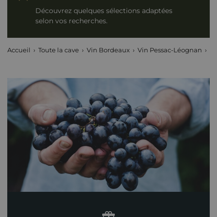
Découvrez quelques sélections adaptées
selon vos recherches.
Accueil
Toute la cave
Vin Bordeaux
Vin Pessac-Léognan
La