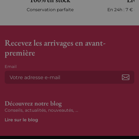
Conservation parfaite
En 24h : 7 € en
Recevez les arrivages en avant-
première
Email
S’ab
Découvrez notre blog
Conseils, actualités, nouveautés, ...
Lire sur le blog