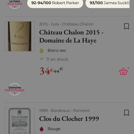
92-94/100
Robert Parker
93/100
James Sucklin
2015
Jura
Château Chalon
Château Chalon 2015 -
Ajo
Domaine de La Haye
Blanc sec
11 en stock
34
€
+
€
44
1999
Bordeaux
Pomerol
Clos du Clocher 1999
Ajo
Rouge