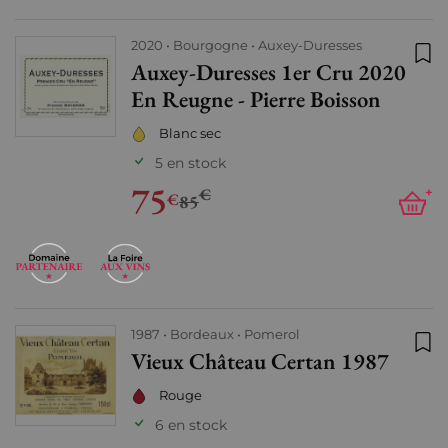
2020
Bourgogne
Auxey-Duresses
Auxey-Duresses 1er Cru 2020
Ajo
En Reugne - Pierre Boisson
Blanc sec
5 en stock
75
€
+
€
85
1987
Bordeaux
Pomerol
Vieux Château Certan 1987
Ajo
Rouge
6 en stock