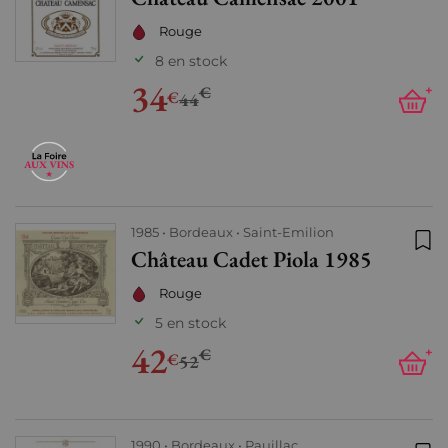
Ajo
Rouge
8 en stock
34
€
+
€
44
1985
Bordeaux
Saint-Emilion
Château Cadet Piola 1985
Ajo
Rouge
5 en stock
42
€
+
€
52
1990
Bordeaux
Pauillac