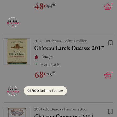
48
€
+
€
58
2017
Bordeaux
Saint-Emilion
Château Larcis Ducasse 2017
Ajo
Rouge
9 en stock
68
€
+
€
78
95/100
Robert Parker
2001
Bordeaux
Haut-médoc
Château Camensac 2001