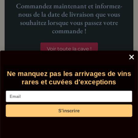
Commandez maintenant et informez-
nous de la date de livraison que vous
souhaitez lorsque vous passez votre
commande !
Voir toute la cave !
Ne manquez pas les arrivages de vins
rares et cuvées d'exceptions
Déstockage Vieux Millésimes :
Profitez des Grands Vins à Prix
Email
Remisés !
S’inscrire
Bienvenue sur la page "Déstockage Vieux Millésimes" de
Comptoir des Millésimes, votre caviste en ligne spécialisé
dans les grands crus et Retrouvez ici une sélection
exclusive de vieux millésimes remisés, parfaite pour offrir la