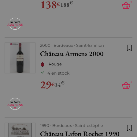
138
€
+
€
188
2000
Bordeaux
Saint-Emilion
Château Armens 2000
Ajo
Rouge
4 en stock
29
€
+
€
34
1990
Bordeaux
Saint-estèphe
Château Lafon Rochet 1990
Ajo