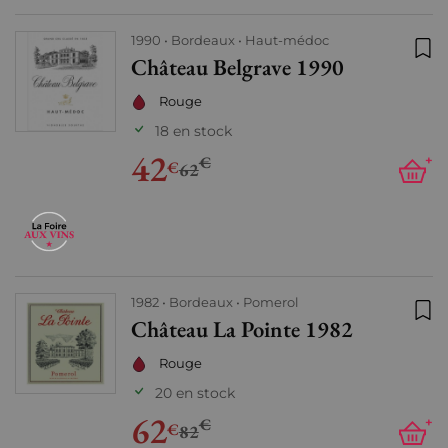
1990
Bordeaux
Haut-médoc
Château Belgrave 1990
Ajo
Rouge
18 en stock
42
€
+
€
62
1982
Bordeaux
Pomerol
Château La Pointe 1982
Ajo
Rouge
20 en stock
62
€
+
€
82