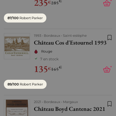
235
€
+
€
285
87/100
Robert Parker
1993
Bordeaux
Saint-estèphe
Château Cos d'Estournel 1993
Ajo
Rouge
7 en stock
135
€
+
€
165
89/100
Robert Parker
2021
Bordeaux
Margaux
Château Boyd Cantenac 2021
Ajo