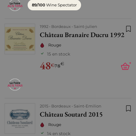
89/100
Wine Spectator
1992
Bordeaux
Saint-julien
Château Branaire Ducru 1992
Ajo
Rouge
15 en stock
48
€
+
€
78
2015
Bordeaux
Saint-Emilion
Château Soutard 2015
Ajo
Rouge
14 en stock