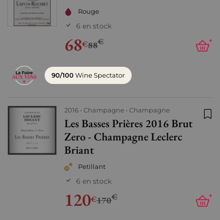
Rouge
6 en stock
68
€
+
€
88
90/100
Wine Spectator
2016
Champagne
Champagne
Les Basses Prières 2016 Brut
Ajo
Zero - Champagne Leclerc
Briant
Petillant
6 en stock
120
€
+
€
170