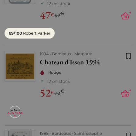
12 en stock
47
€
+
€
62
89/100
Robert Parker
1994
Bordeaux
Margaux
Chateau d'Issan 1994
Ajo
Rouge
12 en stock
52
€
+
€
72
1988
Bordeaux
Saint-estèphe