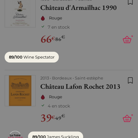
Château d'Armailhac 1990
Ajo
Rouge
7 en stock
66
€
+
€
86
89/100
Wine Spectator
2013
Bordeaux
Saint-estèphe
Château Lafon Rochet 2013
Ajo
Rouge
4 en stock
39
€
+
€
49
89/100
James Suckling