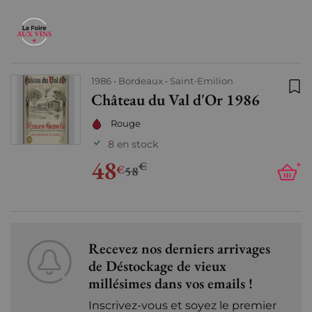
1986
Bordeaux
Saint-Emilion
Château du Val d'Or 1986
Ajo
Rouge
8 en stock
48
€
+
€
58
Recevez nos derniers arrivages
de Déstockage de vieux
millésimes dans vos emails !
Inscrivez-vous et soyez le premier