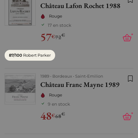
Château Lafon Rochet 1988
Ajo
Rouge
17 en stock
57
€
+
€
72
87/100
Robert Parker
1989
Bordeaux
Saint-Emilion
Château Franc Mayne 1989
Ajo
Rouge
9 en stock
48
€
+
€
68