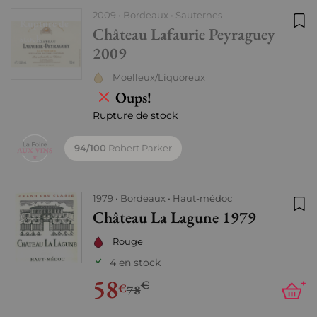
2009
Bordeaux
Sauternes
Rupture de
Château Lafaurie Peyraguey
Ajo
stock
2009
Moelleux/Liquoreux
Oups!
Rupture de stock
94/100
Robert Parker
1979
Bordeaux
Haut-médoc
Château La Lagune 1979
Ajo
Rouge
4 en stock
58
€
+
€
78