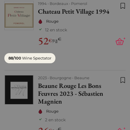
1994
Bordeaux
Pomerol
Chateau Petit Village 1994
Ajo
Rouge
12 en stock
52
€
+
€
72
88/100
Wine Spectator
2023
Bourgogne
Beaune
Beaune Rouge Les Bons
Ajo
Feuvres 2023 - Sébastien
Magnien
Rouge
2 en stock
€
+