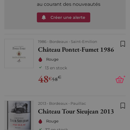
au courant des nouveautés
Créer une alerte
1986
Bordeaux
Saint-Emilion
Château Pontet-Fumet 1986
Ajo
Rouge
13 en stock
48
€
+
€
58
2013
Bordeaux
Pauillac
Château Tour Sieujean 2013
Ajo
Rouge
37 en stock