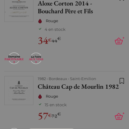
Aloxe Corton 2014 -
Ajo
Bouchard Père et Fils
Rouge
4 en stock
34
€
+
€
44
1982
Bordeaux
Saint-Emilion
Château Cap de Mourlin 1982
Ajo
Rouge
15 en stock
57
€
+
€
72