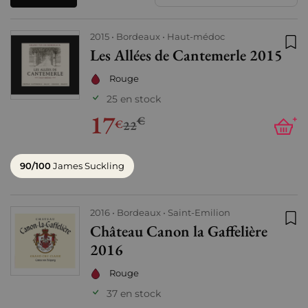
2015
Bordeaux
Haut-médoc
Les Allées de Cantemerle 2015
Ajo
Rouge
25 en stock
17
€
+
€
22
90/100
James Suckling
2016
Bordeaux
Saint-Emilion
Château Canon la Gaffelière
Ajo
2016
Rouge
37 en stock