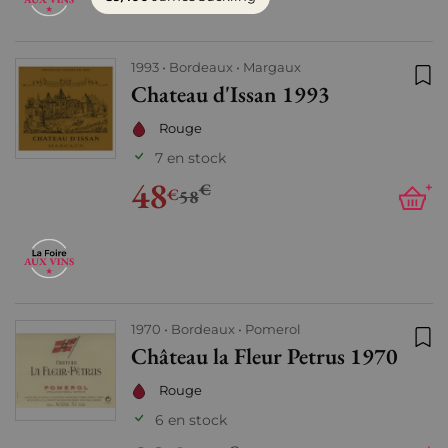
1993
Bordeaux
Margaux
Chateau d'Issan 1993
Ajo
Rouge
7 en stock
48
€
+
€
58
1970
Bordeaux
Pomerol
Château la Fleur Petrus 1970
Ajo
Rouge
6 en stock