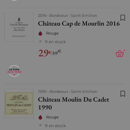
2016
Bordeaux
Saint-Emilion
Château Cap de Mourlin 2016
Ajo
Rouge
9 en stock
29
€
+
€
39
1990
Bordeaux
Saint-Emilion
Château Moulin Du Cadet
Ajo
1990
Rouge
9 en stock