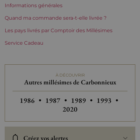
Vins à maturité
Informations générales
Châteaux de Bordeaux
Carbonnieux
Quand ma commande sera-t-elle livrée ?
Tranche de prix
Les pays livrés par Comptoir des Millésimes
De 50 à 80 €
Service Cadeau
À DÉCOUVRIR
Autres millésimes de Carbonnieux
Autres millésimes de Carbonnieux
Autres millésimes de Carbonnieu
Autres millésimes de C
Autres millési
Autres
1986
•
1987
•
1989
•
1993
•
2020
Créez vos alertes