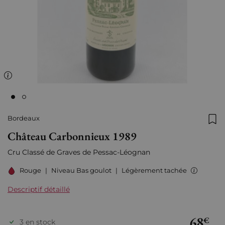
Bordeaux
Ajo
Château Carbonnieux 1989
Cru Classé de Graves de Pessac-Léognan
Rouge
|
Niveau Bas goulot
|
Légèrement tachée
Descriptif détaillé
68
€
3 en stock