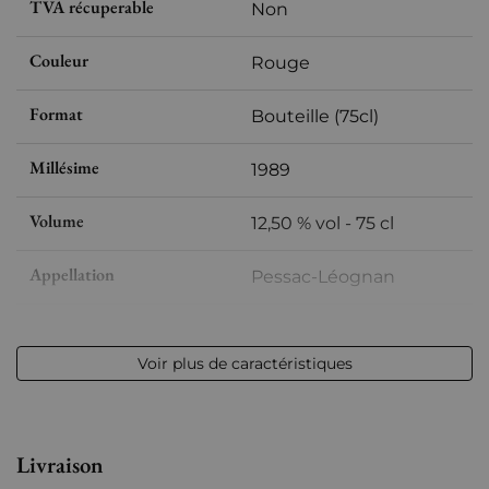
TVA récuperable
Non
Couleur
Rouge
Format
Bouteille (75cl)
Millésime
1989
Volume
12,50 % vol - 75 cl
Appellation
Pessac-Léognan
Niveau
Bas goulot
Voir plus de caractéristiques
Etiquette
Légèrement tachée
Région
Bordeaux
Livraison
Maturité