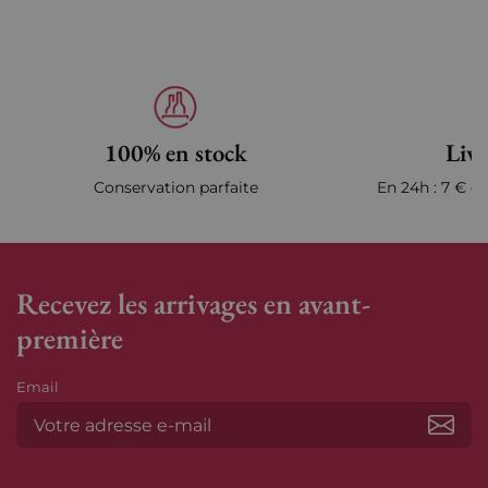
100% en stock
Livr
Conservation parfaite
En 24h : 7 € en
Recevez les arrivages en avant-
première
Email
S’ab