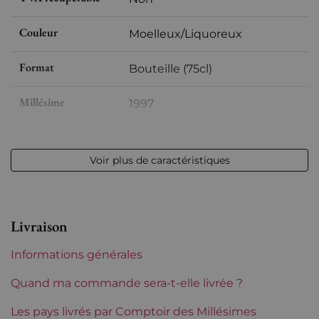
Couleur
Moelleux/Liquoreux
Format
Bouteille (75cl)
Millésime
1997
Volume
12,50 % vol - 75 cl
Voir plus de caractéristiques
Appellation
Sauternes
Niveau
Parfait
Livraison
Etiquette
Légèrement tachée
Informations générales
Région
Bordeaux
Quand ma commande sera-t-elle livrée ?
Classement de
Les pays livrés par Comptoir des Millésimes
Premier Cru Supérieur