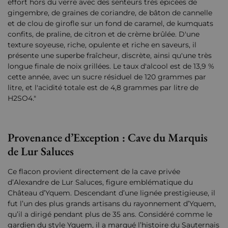
effort hors du verre avec des senteurs très épicées de
gingembre, de graines de coriandre, de bâton de cannelle
et de clou de girofle sur un fond de caramel, de kumquats
confits, de praline, de citron et de crème brûlée. D'une
texture soyeuse, riche, opulente et riche en saveurs, il
présente une superbe fraîcheur, discrète, ainsi qu'une très
longue finale de noix grillées. Le taux d'alcool est de 13,9 %
cette année, avec un sucre résiduel de 120 grammes par
litre, et l'acidité totale est de 4,8 grammes par litre de
H2SO4."
Provenance d’Exception : Cave du Marquis
de Lur Saluces
Ce flacon provient directement de la cave privée
d’Alexandre de Lur Saluces, figure emblématique du
Château d’Yquem. Descendant d’une lignée prestigieuse, il
fut l’un des plus grands artisans du rayonnement d’Yquem,
qu’il a dirigé pendant plus de 35 ans. Considéré comme le
gardien du style Yquem, il a marqué l’histoire du Sauternais