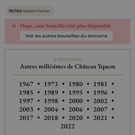
95/100
Robert Parker
Oups, cette bouteille n’est plus disponible
Voir les autres bouteilles du domaine
À DÉCOUVRIR
Autres millésimes de Château Yquem
Autres millésimes de Château Yquem
Autres millésimes de Château Y
Autres millésimes de C
Autres millési
Autres
1967
•
1973
•
1980
•
1981
•
Autres millésimes de Château Y
Autres millési
Autres
1985
•
1989
•
1995
•
1996
•
Autres millésimes de Château Y
Autres millésimes de C
Autres millési
Autres
1997
•
1998
•
2000
•
2002
•
Autres millésimes de Château Y
Autres millésimes de C
Autres millési
Autres
2003
•
2004
•
2006
•
2007
•
Autres millésimes de Château Y
Autres millési
2017
•
2018
•
2020
•
2021
•
2022