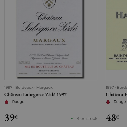
1997
Bordeaux
Margaux
1997
Bord
Château Labegorce Zédé 1997
Château 
Rouge
Rouge
39
48
€
€
4 en stock