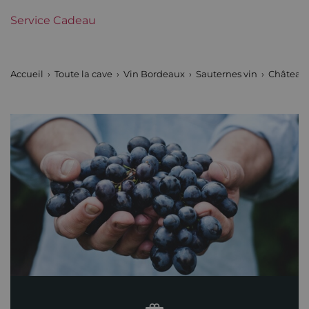
1855
(Sauternes)
Service Cadeau
Maturité
Vins à maturité
Accueil
Toute la cave
Vin Bordeaux
Sauternes vin
Château
Châteaux de
Château Yquem
Bordeaux
Tranche de prix
Plus de 150 €