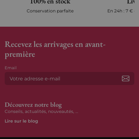
100% en stock
Livr
Conservation parfaite
En 24h : 7 € en
Recevez les arrivages en avant-
première
Email
S’ab
Découvrez notre blog
Conseils, actualités, nouveautés, ...
Lire sur le blog