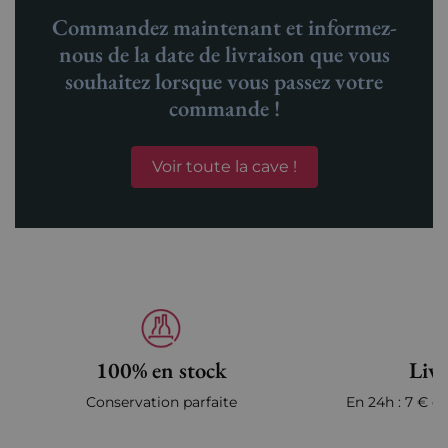
Commandez maintenant et informez-
nous de la date de livraison que vous
souhaitez lorsque vous passez votre
commande !
Voir toute la cave !
100% en stock
Livr
Conservation parfaite
En 24h : 7 € en