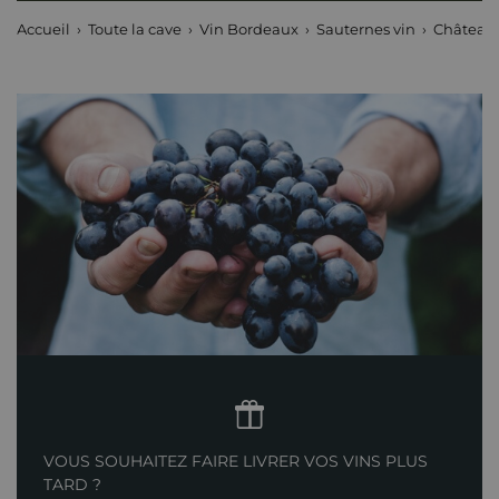
Accueil
Toute la cave
Vin Bordeaux
Sauternes vin
Château
VOUS SOUHAITEZ FAIRE LIVRER VOS VINS PLUS
TARD ?