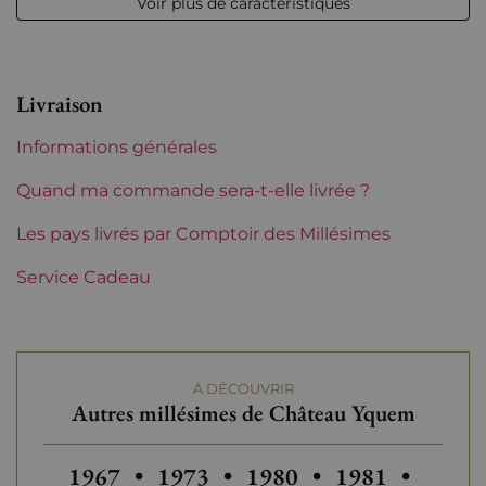
Voir plus de caractéristiques
Volume
12,50 % vol - 75 cl
Appellation
Sauternes
Livraison
Niveau
Bas goulot
Informations générales
Etiquette
Quand ma commande sera-t-elle livrée ?
Parfaite
Les pays livrés par Comptoir des Millésimes
Région
Bordeaux
Service Cadeau
Classement de
Premier Cru Supérieur
1855
(Sauternes)
Maturité
Vins à maturité
À DÉCOUVRIR
Autres millésimes de Château Yquem
Châteaux de
Château Yquem
Bordeaux
Autres millésimes de Château Yquem
Autres millésimes de Château Y
Autres millésimes de C
Autres millési
Autres
1967
•
1973
•
1980
•
1981
•