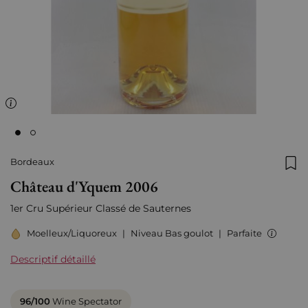
Bordeaux
Ajo
Château d'Yquem 2006
1er Cru Supérieur Classé de Sauternes
Moelleux/Liquoreux
|
Niveau Bas goulot
|
Parfaite
Descriptif détaillé
96/100
Wine Spectator