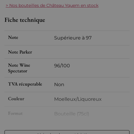
> Nos bouteilles de Château Yquem en stock
Fiche technique
Note
Supérieure à 97
Note Parker
Note Wine
96/100
Spectator
TVA récuperable
Non
Couleur
Moelleux/Liquoreux
Format
Bouteille (75cl)
Millésime
2006