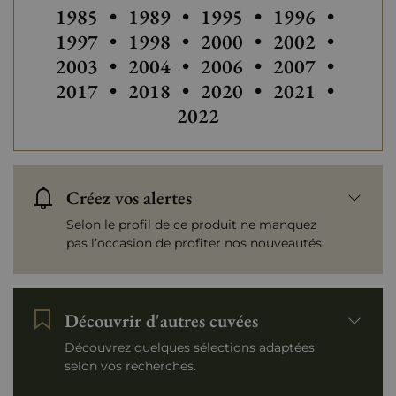
Tranche de prix
Autres millésimes de Château Y
Plus de 150 €
Autres millési
Autres
1985
•
1989
•
1995
•
1996
•
Autres millésimes de Château Y
Autres millésimes de C
Autres millési
Autres
1997
•
1998
•
2000
•
2002
•
Autres millésimes de Château Y
Autres millésimes de C
Autres millési
Autres
2003
•
2004
•
2006
•
2007
•
Autres millésimes de Château Y
Autres millési
2017
•
2018
•
2020
•
2021
•
2022
Créez vos alertes
Selon le profil de ce produit ne manquez
pas l’occasion de profiter nos nouveautés
Découvrir d'autres cuvées
Découvrez quelques sélections adaptées
selon vos recherches.