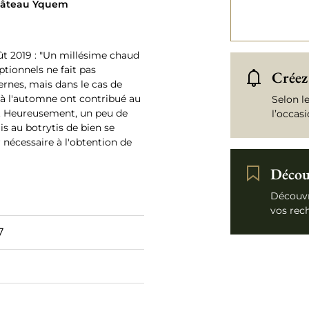
Château Yquem
t 2019 : "Un millésime chaud
tionnels ne fait pas
Créez 
rnes, mais dans le cas de
s à l'automne ont contribué au
Selon l
e. Heureusement, un peu de
l’occas
s au botrytis de bien se
 nécessaire à l'obtention de
Découv
Découvr
vos rec
7