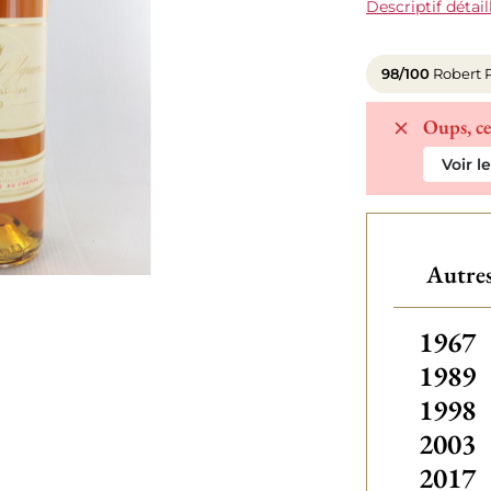
Descriptif détail
98/100
Robert 
Oups, ce
Voir l
Autre
Autre
1967
1989
1998
2003
2017