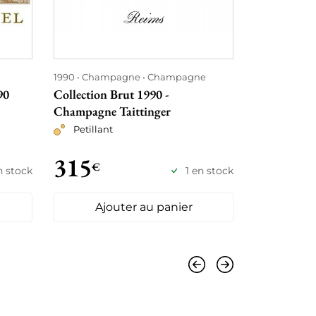
1990
Champagne
Champagne
1990
Borde
90
Collection Brut 1990 -
Château la 
Champagne Taittinger
Rouge
Petillant
315
425
€
€
n stock
1 en stock
Ajouter au panier
Ajo
Précédent
Suivant