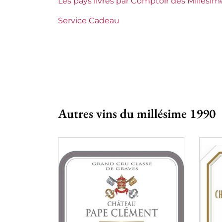
Les pays livrés par Comptoir des Millésim
Maturité
Vins à maturit
Service Cadeau
Châteaux de Bordeaux
Château Yqu
Tranche de prix
Plus de 150 €
Autres vins du millésime 1990