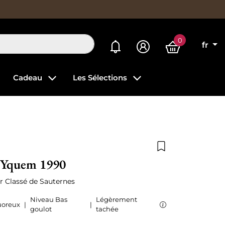
0
Mes alertes
fr
Cadeau
Les Sélections
Ajouter à la list
'Yquem 1990
r Classé de Sauternes
Niveau Bas
Légèrement
uoreux
|
|
goulot
tachée