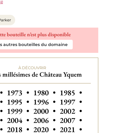
lé
Parker
tte bouteille n’est plus disponible
es autres bouteilles du domaine
À DÉCOUVRIR
s millésimes de Château Yquem
s millésimes de Château Yquem
Autres millésimes de Château Yquem
Autres millésimes de Château 
Autres millésimes de 
Autres millési
•
1973
•
1980
•
1985
•
Autres millésimes de Château 
Autres millésimes de 
Autres millési
•
1995
•
1996
•
1997
•
Autres millésimes de Château Yquem
Autres millésimes de Château 
Autres millésimes de 
Autres millési
•
1999
•
2000
•
2002
•
Autres millésimes de Château Yquem
Autres millésimes de Château 
Autres millésimes de 
Autres millési
•
2004
•
2006
•
2007
•
Autres millésimes de Château Yquem
Autres millésimes de 
•
2018
•
2020
•
2021
•