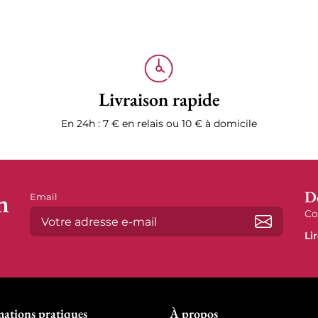
Livraison rapide
En 24h : 7 € en relais ou 10 € à domicile
n
D
Email
Co
Li
S’abonne
mations pratiques
À propos