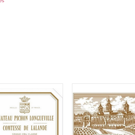
es
é
em