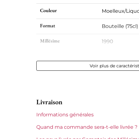
Couleur
Moelleux/Liqu
Format
Bouteille (75cl)
Millésime
1990
Volume
12,50 % vol - 75 
Voir plus de caractéris
Appellation
Sauternes
Niveau
Bas goulot
Livraison
Etiquette
Légèrement t
Informations générales
Région
Bordeaux
Quand ma commande sera-t-elle livrée ?
Classement de 1855
Premier Cru Su