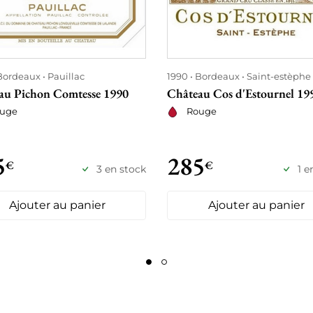
Bordeaux
Pauillac
1990
Bordeaux
Saint-estèphe
au Pichon Comtesse 1990
Château Cos d'Estournel 19
uge
Rouge
5
285
€
€
3 en stock
1 e
Ajouter au panier
Ajouter au panier