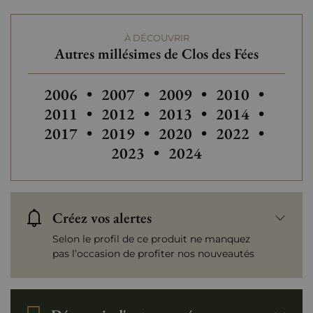
À DÉCOUVRIR
Autres millésimes de Clos des Fées
Autres millésimes de Clos des Fées
Autres millésimes de Clos des Fée
Autres millésimes de Clo
Autres millésim
Autres
2006
•
2007
•
2009
•
2010
•
Autres millésimes de Clos des Fée
Autres millésimes de Clo
Autres millésim
Autres
2011
•
2012
•
2013
•
2014
•
2017
•
2019
•
2020
•
2022
•
2023
•
2024
Créez vos alertes
Selon le profil de ce produit ne manquez
pas l’occasion de profiter nos nouveautés