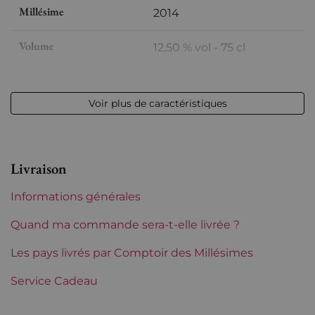
Millésime
2014
Volume
12,50 % vol - 75 cl
Appellation
Côtes du Roussillon
Voir plus de caractéristiques
Niveau
Parfait
Etiquette
Parfaite
Livraison
Région
Languedoc-Roussillon
Informations générales
Languedoc-Roussillon
Clos des Fées
Quand ma commande sera-t-elle livrée ?
Tranche de prix
Les pays livrés par Comptoir des Millésimes
De 50 à 80 €
Service Cadeau