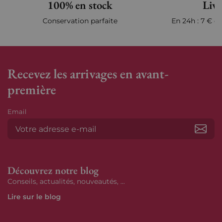
100% en stock
Livr
Conservation parfaite
En 24h : 7 € en
Recevez les arrivages en avant-
première
Email
S’ab
Découvrez notre blog
Conseils, actualités, nouveautés, ...
Lire sur le blog