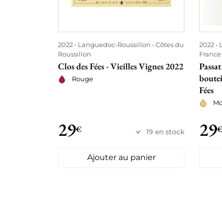
2022
Languedoc-Roussillon
Côtes du
2022
Roussillon
France
Clos des Fées - Vieilles Vignes 2022
Passa
boutei
Rouge
Fées
Mo
29
29
€
19 en stock
Ajouter au panier