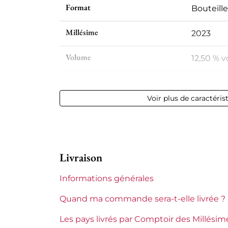
Format
Bouteille
Millésime
2023
Volume
12,50 % vo
Appellation
Côtes du
Voir plus de caractéris
Niveau
Parfait
Etiquette
Parfaite
Livraison
Région
Languedo
Informations générales
Languedoc-Roussillon
Clos des
Quand ma commande sera-t-elle livrée ?
Tranche de prix
Moins de
Les pays livrés par Comptoir des Millésim