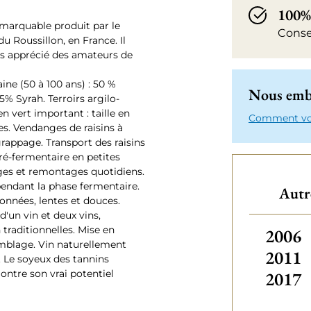
100%
remarquable produit par le
Conse
u Roussillon, en France. Il
rès apprécié des amateurs de
ne (50 à 100 ans) : 50 %
Nous emba
% Syrah. Terroirs argilo-
en vert important : taille en
Comment votr
es. Vendanges de raisins à
grappage. Transport des raisins
ré-fermentaire en petites
ges et remontages quotidiens.
endant la phase fermentaire.
Autre
sonnées, lentes et douces.
'un vin et deux vins,
traditionnelles. Mise en
Autres
2006
emblage. Vin naturellement
2011
. Le soyeux des tannins
ontre son vrai potentiel
2017