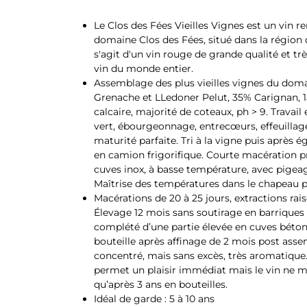
Le Clos des Fées Vieilles Vignes est un vin 
domaine Clos des Fées, situé dans la région d
s'agit d'un vin rouge de grande qualité et t
vin du monde entier.
Assemblage des plus vieilles vignes du domai
Grenache et LLedoner Pelut, 35% Carignan, 15
calcaire, majorité de coteaux, ph > 9. Travail 
vert, ébourgeonnage, entrecœurs, effeuillag
maturité parfaite. Tri à la vigne puis après é
en camion frigorifique. Courte macération p
cuves inox, à basse température, avec pigea
Maîtrise des températures dans le chapeau p
Macérations de 20 à 25 jours, extractions rai
Élevage 12 mois sans soutirage en barriques d
complété d’une partie élevée en cuves béton 
bouteille après affinage de 2 mois post ass
concentré, mais sans excès, très aromatique
permet un plaisir immédiat mais le vin ne m
qu’après 3 ans en bouteilles.
Idéal de garde : 5 à 10 ans