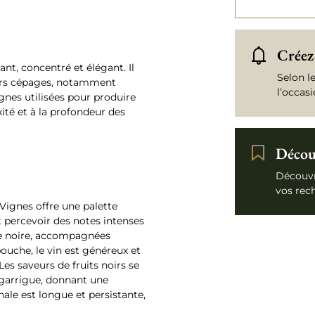
Créez 
nt, concentré et élégant. Il
Selon l
eurs cépages, notamment
l’occas
gnes utilisées pour produire
ité et à la profondeur des
Découv
Découvr
vos rec
 Vignes offre une palette
t percevoir des notes intenses
ise noire, accompagnées
bouche, le vin est généreux et
Les saveurs de fruits noirs se
 garrigue, donnant une
nale est longue et persistante,