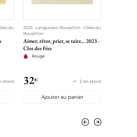
ôtes du
2023
Languedoc-Roussillon
Côtes du
2020
Langue
Roussillon
Catalanes
s
Aimer, rêver, prier, se taire... 2023 -
Un Faune av
Clos des Fées
Rouge - Clos
Rouge
Rouge
32
35
€
€
n stock
2 en stock
Ajouter au panier
Ajo
Précédent
Suivant