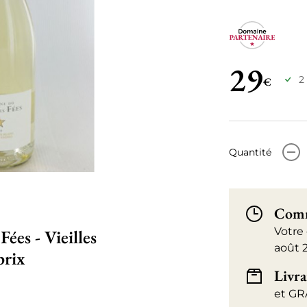
29
2
€
-
Quantité
Comm
Votre
Fées - Vieilles
août 
prix
Livra
et GR