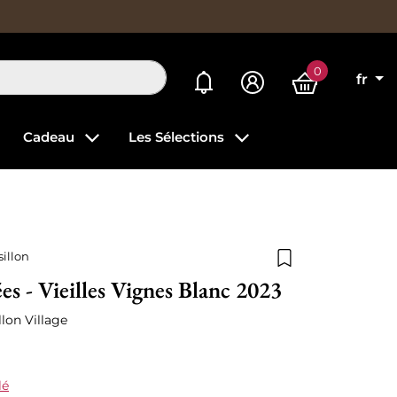
0
Mes alertes
fr
Cadeau
Les Sélections
illon
Ajouter à la list
es - Vieilles Vignes Blanc 2023
lon Village
lé