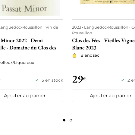
Languedoc-Roussillon
Vin de
2023
Languedoc-Roussillon
C
Roussillon
t Minor 2022 - Demi
Clos des Fées - Vieilles Vigne
lle - Domaine du Clos des
Blanc 2023
Blanc sec
elleux/Liquoreux
29
€
€
5 en stock
2 e
Ajouter au panier
Ajouter au panier