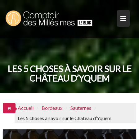
Skip
to
content
LES 5 CHOSES À SAVOIR SUR LE
CHÂTEAU D’YQUEM
Accueil
Bordeaux
Sauternes
Les 5 choses à savoir sur le Château d’Yquem