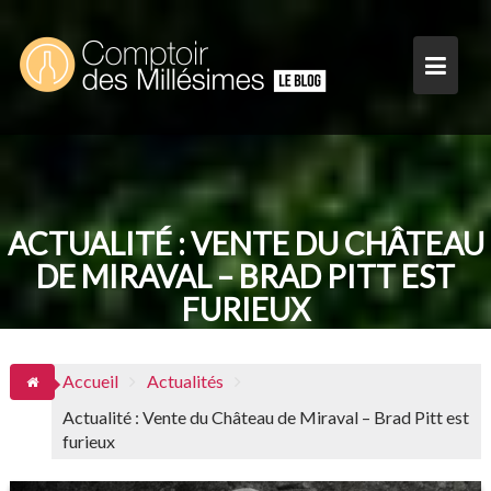
Skip
to
content
ACTUALITÉ : VENTE DU CHÂTEAU
DE MIRAVAL – BRAD PITT EST
FURIEUX
Accueil
Actualités
Actualité : Vente du Château de Miraval – Brad Pitt est
furieux