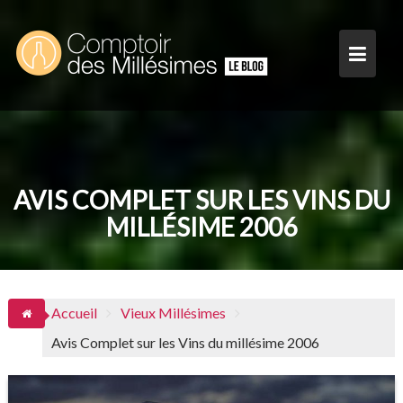
Skip
to
content
AVIS COMPLET SUR LES VINS DU
MILLÉSIME 2006
Accueil
Vieux Millésimes
Avis Complet sur les Vins du millésime 2006