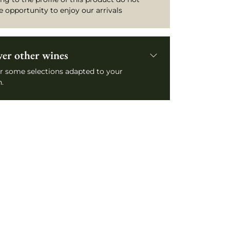
e opportunity to enjoy our arrivals
ver other wines
r some selections adapted to your
.