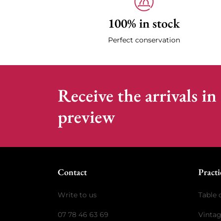
100% in stock
Perfect conservation
Receive the arrivals in
preview
Contact
Practi
Write to us
Table 
07 78 46 63 69
Vinta