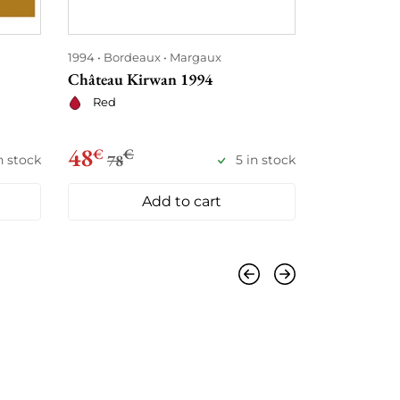
1994
Bordeaux
Margaux
1994
Borde
Château Kirwan 1994
Château Cl
Red
Red
86
48
€
€
€
78
in stock
5 in stock
Add to cart
Previous
Next