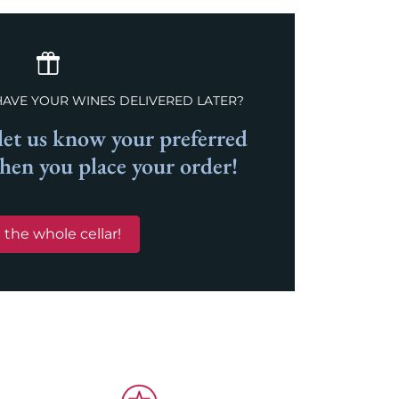
HAVE YOUR WINES DELIVERED LATER?
et us know your preferred
when you place your order!
 the whole cellar!