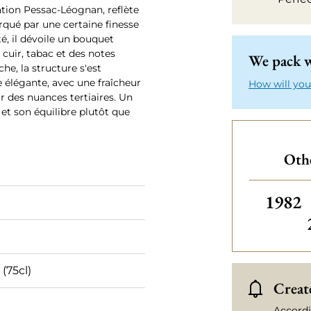
ation Pessac-Léognan, reflète
arqué par une certaine finesse
é, il dévoile un bouquet
 cuir, tabac et des notes
We pack w
e, la structure s'est
e élégante, avec une fraîcheur
How will you
r des nuances tertiaires. Un
 et son équilibre plutôt que
Othe
Others
1982
 (75cl)
Create
Accordi