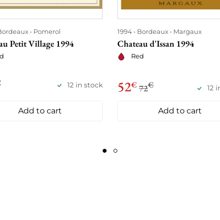
Bordeaux
Pomerol
1994
Bordeaux
Margaux
u Petit Village 1994
Chateau d'Issan 1994
d
Red
€
52
€
€
12 in stock
72
12 
Add to cart
Add to cart