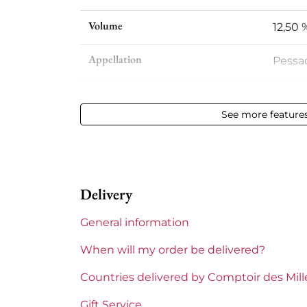
Volume
12,50 %
Appellation
Pessa
Level
Perfec
See more feature
Label
Slight
Region
Borde
Delivery
Châteaux bordeaux
Pape 
General information
When will my order be delivered?
Countries delivered by Comptoir des Mil
Gift Service