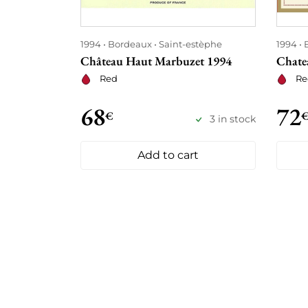
1994
Bordeaux
Saint-estèphe
1994
Château Haut Marbuzet 1994
Chatea
Red
Re
68
72
€
3 in stock
Add to cart