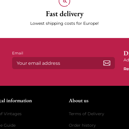
Fast delivery
Lowest shipping costs for Europe!
Di
Email
Ad
Re
Subscrib
cal information
About us
of Vintages
Terms of Delivery
ge Guide
Order history