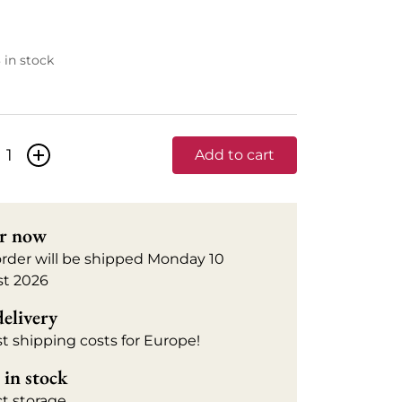
3 in stock
+
Add to cart
r now
order will be shipped Monday 10
t 2026
delivery
t shipping costs for Europe!
in stock
ct storage