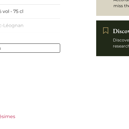
miss th
 vol - 75 cl
c-Léognan
Disco
t
Discove
research
s
ly stained
aux
Clément
lésimes