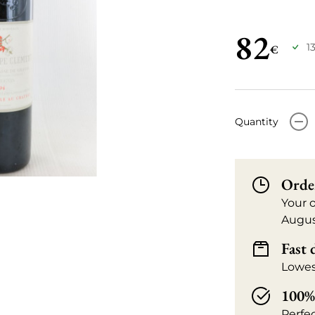
82
1
€
-
Quantity
Orde
Your 
Augus
Fast 
Lowes
100% 
Perfe