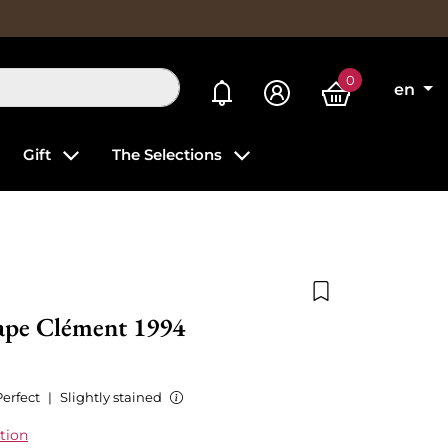
0
My alerts
en
Gift
The Selections
Add to wishlist
ape Clément 1994
Perfect
|
Slightly stained
tion