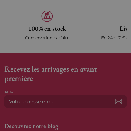
100% en stock
Livr
Conservation parfaite
En 24h : 7 € en
Recevez les arrivages en avant-
première
Email
S’ab
Découvrez notre blog