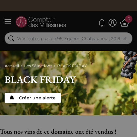
0
Mes alertes
Menu
Accueil
Les Sélections
BLACK FRIDAY
BLACK FRIDAY
Créer une alerte
Tous nos vins de ce domaine ont été vendus !