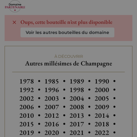
Oups, cette bouteille n’est plus disponible
Voir les autres bouteilles du domaine
À DÉCOUVRIR
Autres millésimes de Champagne
Autres millésimes de Champagne
Autres millésimes de Champagne
Autres millésimes de C
Autres millés
Autres
1978
•
1985
•
1989
•
1990
•
Autres millésimes de C
Autres millés
1992
•
1996
•
1998
•
2000
•
Autres millésimes de Champagne
2002
•
2003
•
2004
•
2005
•
Autres
2006
•
2007
•
2008
•
2009
•
2010
•
2012
•
2013
•
2014
•
2015
•
2016
•
2017
•
2018
•
2019
•
2020
•
2021
•
2022
•