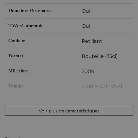
Domaines Partenaires
Oui
TVA récuperable
Oui
Couleur
Petillant
Format
Bouteille (75cl)
Millésime
2008
Volume
12,50 % vol - 75 cl
Appellation
Champagne
Voir plus de caractéristiques
Niveau
Parfait
Etiquette
Parfaite