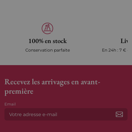
100% en stock
Livr
Conservation parfaite
En 24h : 7 € en
Recevez les arrivages en avant-
première
Email
S’ab