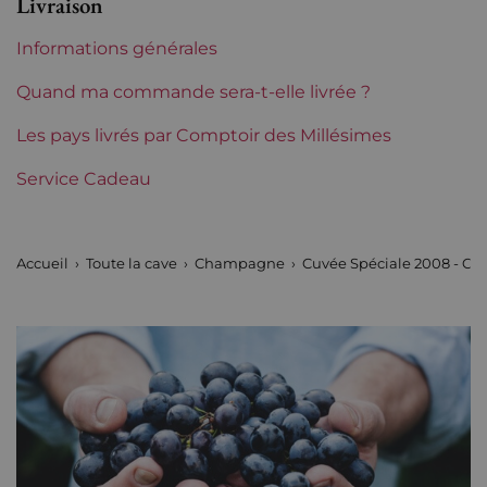
Livraison
Région
Champagne
Informations générales
Incompatibilite coffret bois
Oui
Quand ma commande sera-t-elle livrée ?
Les pays livrés par Comptoir des Millésimes
Service Cadeau
Accueil
Toute la cave
Champagne
Cuvée Spéciale 2008 - C