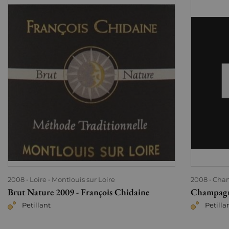
2008
Loire
Montlouis sur Loire
2008
Cha
Brut Nature 2009 - François Chidaine
Champagne
Petillant
Petilla