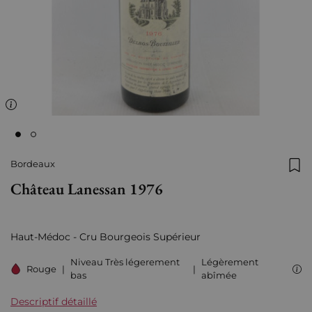
Bordeaux
Ajo
Château Lanessan 1976
Haut-Médoc - Cru Bourgeois Supérieur
Niveau Très légerement
Légèrement
Rouge
|
|
bas
abîmée
Descriptif détaillé