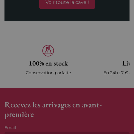
Voir toute la cave !
100% en stock
Livr
Conservation parfaite
En 24h : 7 € en
Recevez les arrivages en avant-
première
Email