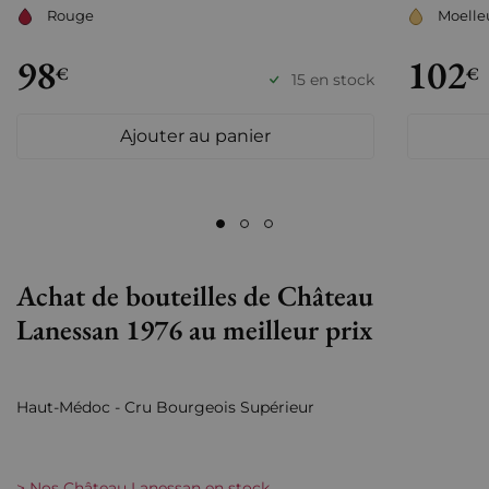
Rouge
Moelle
98
102
€
€
15 en stock
Ajouter au panier
Achat de bouteilles de Château
Lanessan 1976 au meilleur prix
Haut-Médoc - Cru Bourgeois Supérieur
> Nos Château Lanessan en stock