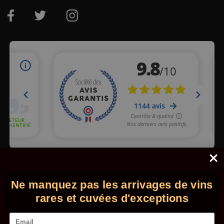
Marchand approuvé par la Société des Avis Garantis,
cliquez ici
pour vérifier
.
Ne manquez pas les arrivages de vins
© 2026 - Comptoir des Millésimes. Tous droits réservés.
•
Mentions légales
•
CGV
rares et cuvées d'exceptions
Email
L'abus d'alcool est dangereux pour la santé. Consommez