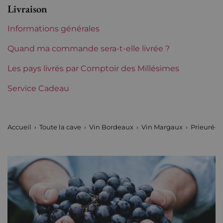
Livraison
Etiquette
Légèrement tachée
Informations générales
Région
Bordeaux
Quand ma commande sera-t-elle livrée ?
Classement de 1855
Les pays livrés par Comptoir des Millésimes
4èmes Grands Crus
Classés
Service Cadeau
Châteaux de
Prieuré Lichine
Bordeaux
Accueil
Toute la cave
Vin Bordeaux
Vin Margaux
Prieuré-L
Tranche de prix
De 80 à 150 €