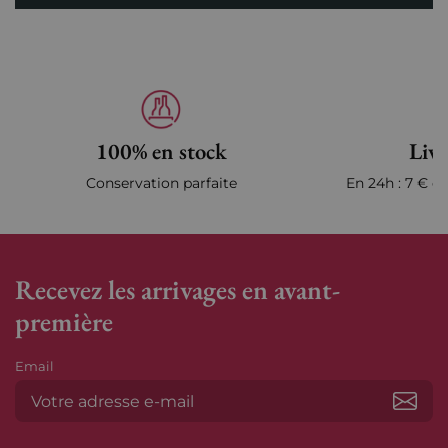
100% en stock
Livr
Conservation parfaite
En 24h : 7 € en
Recevez les arrivages en avant-
première
Email
S’ab