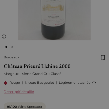
Bordeaux
Ajo
Château Prieuré Lichine 2000
Margaux - 4ème Grand Cru Classé
Rouge
|
Niveau Bas goulot
|
Légèrement tachée
Descriptif détaillé
91/100
Wine Spectator