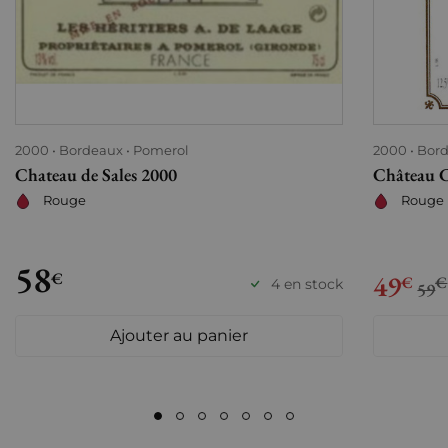
2000
Bordeaux
Pomerol
2000
Bor
Chateau de Sales 2000
Château 
Rouge
Rouge
58
€
49
€
€
4 en stock
59
Ajouter au panier