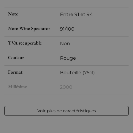
Note
Entre 91 et 94
Note Wine Spectator
91/100
TVA récuperable
Non
Couleur
Rouge
Format
Bouteille (75cl)
Millésime
2000
Volume
12,50 % vol - 75 cl
Voir plus de caractéristiques
Appellation
Margaux
Niveau
Bas goulot