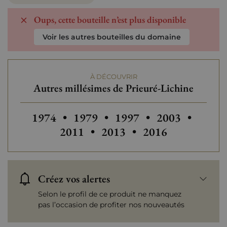
Oups, cette bouteille n’est plus disponible
Voir les autres bouteilles du domaine
À DÉCOUVRIR
Autres millésimes de Prieuré-Lichine
Autres millésimes de Prieuré-Lichine
Autres millésimes de Prieuré-Lic
Autres millésimes de Pr
Autres millésim
Autres
1974
•
1979
•
1997
•
2003
•
Autres millésimes de Prieu
Autres millésimes 
2011
•
2013
•
2016
Créez vos alertes
Selon le profil de ce produit ne manquez
pas l’occasion de profiter nos nouveautés