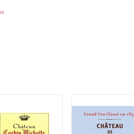
rbin-Despagne
es
0 €