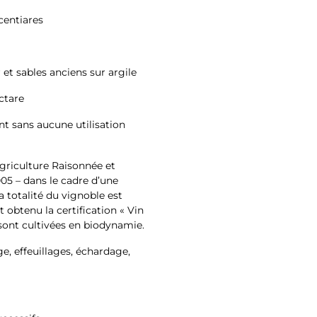
centiares
r et sables anciens sur argile
ctare
t sans aucune utilisation
Agriculture Raisonnée et
05 – dans le cadre d’une
a totalité du vignoble est
t obtenu la certification « Vin
 sont cultivées en biodynamie.
, effeuillages, échardage,