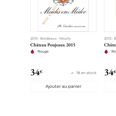
2015
Bordeaux
Moulis
2015
B
Château Poujeaux 2015
Châte
Rouge
Ro
34
34
€
18 en stock
Ajouter au panier