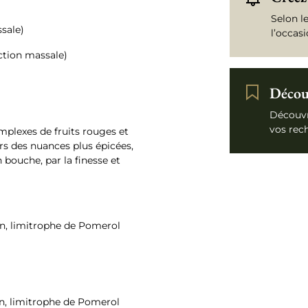
Selon l
ssale)
l’occas
ction massale)
Découv
Découvr
vos rec
mplexes de fruits rouges et
ers des nuances plus épicées,
n bouche, par la finesse et
ion, limitrophe de Pomerol
ion, limitrophe de Pomerol