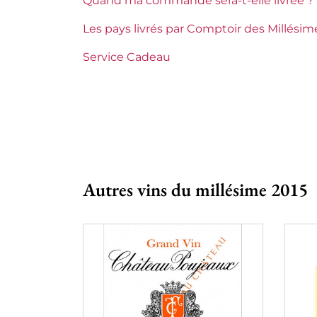
Quand ma commande sera-t-elle livrée ?
Châteaux de Bordeaux
Grand Co
Les pays livrés par Comptoir des Millésim
Tranche de prix
De 30 à 5
Service Cadeau
Autres vins du millésime 2015