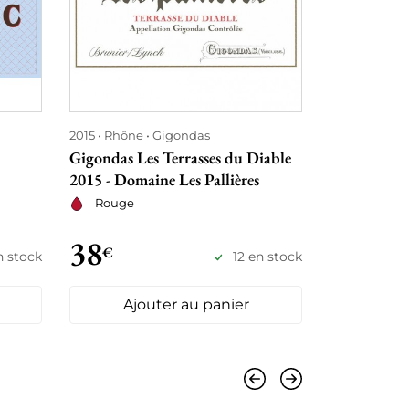
2015
Rhône
Gigondas
2015
Bourg
Gigondas Les Terrasses du Diable
Chablis 1er
2015 - Domaine Les Pallières
Defaix
Rouge
Blanc se
38
39
€
€
n stock
12 en stock
Ajouter au panier
Ajo
Précédent
Suivant