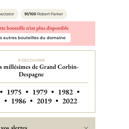
ectator
91/100
Robert Parker
tte bouteille n’est plus disponible
es autres bouteilles du domaine
À DÉCOUVRIR
s millésimes de Grand Corbin-
Despagne
s millésimes de Grand Corbin-Despagne
Autres millésimes de Grand Corbin-Des
Autres millésimes de Grand Co
Autres millésimes de 
Autres millési
•
1975
•
1979
•
1982
•
Autres millésimes de Grand Corbin-D
Autres millésimes de Grand 
Autres millésimes de
3
•
1986
•
2019
•
2022
vos alertes