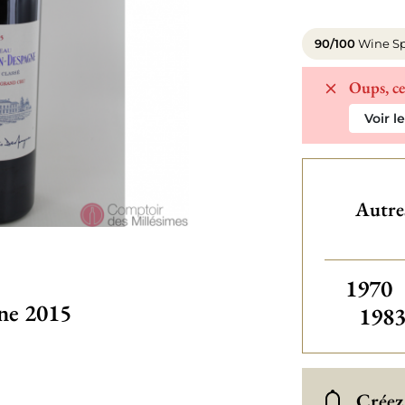
90/100
Wine Sp
Oups, ce
Voir l
Autre
Autre
1970
ne 2015
198
Créez 