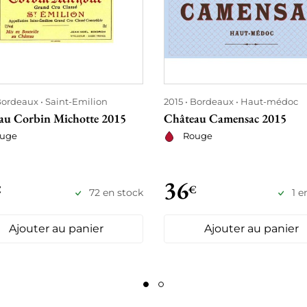
ordeaux
Saint-Emilion
2015
Bordeaux
Haut-médoc
au Corbin Michotte 2015
Château Camensac 2015
uge
Rouge
36
€
€
72 en stock
1 e
Ajouter au panier
Ajouter au panier