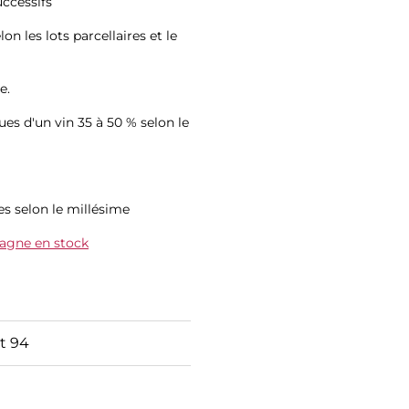
uccessifs
on les lots parcellaires et le
e.
ues d'un vin 35 à 50 % selon le
es selon le millésime
agne en stock
et 94