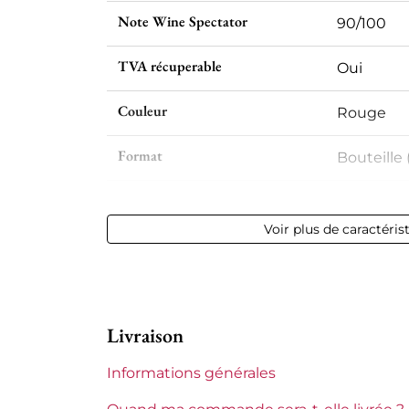
Note Wine Spectator
90/100
TVA récuperable
Oui
Couleur
Rouge
Format
Bouteille 
Millésime
2015
Voir plus de caractéris
Volume
12,50 % vol
Appellation
Saint-Emi
Livraison
Région
Bordeaux
Informations générales
Maturité
À garder