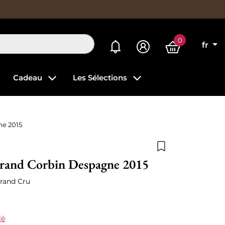
0
Mes alertes
fr
Cadeau
Les Sélections
ne 2015
Ajouter à la list
rand Corbin Despagne 2015
Grand Cru
lé