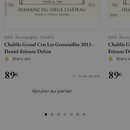
2013
Bourgogne
Chablis
2013
Bour
Chablis Grand Cru Les Grenouilles 2013 -
Chablis G
Daniel-Etienne Defaix
Etienne D
Blanc sec
Blanc 
89
89
€
€
4 en stock
Ajouter au panier