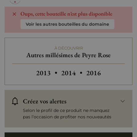
Oups, cette bouteille n’est plus disponible
Voir les autres bouteilles du domaine
À DÉCOUVRIR
Autres millésimes de Peyre Rose
Autres millésimes de Peyre Rose
Autres millésimes de Peyre
2013
•
2014
•
2016
Créez vos alertes
Selon le profil de ce produit ne manquez
pas l’occasion de profiter nos nouveautés