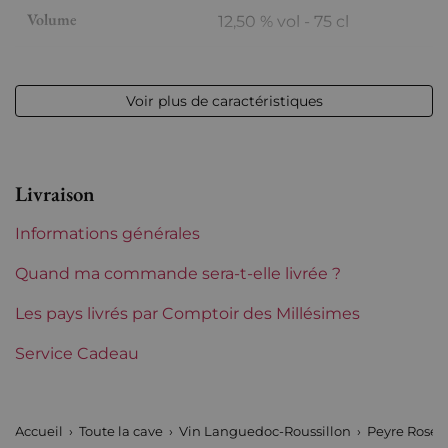
Volume
12,50 % vol - 75 cl
Appellation
Languedoc
Voir plus de caractéristiques
Niveau
Parfait
Etiquette
Parfaite
Livraison
Région
Languedoc-Roussillon
Informations générales
Maturité
À garder
Quand ma commande sera-t-elle livrée ?
Languedoc-Roussillon
Les pays livrés par Comptoir des Millésimes
Peyre Rose
Service Cadeau
Tranche de prix
De 80 à 150 €
Accueil
Toute la cave
Vin Languedoc-Roussillon
Peyre Rose