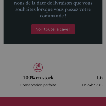
nous de la date de livraison que vous
souhaitez lorsque vous passez votre
commande !
Voir toute la cave !
100% en stock
Livr
Conservation parfaite
En 24h : 7 € en