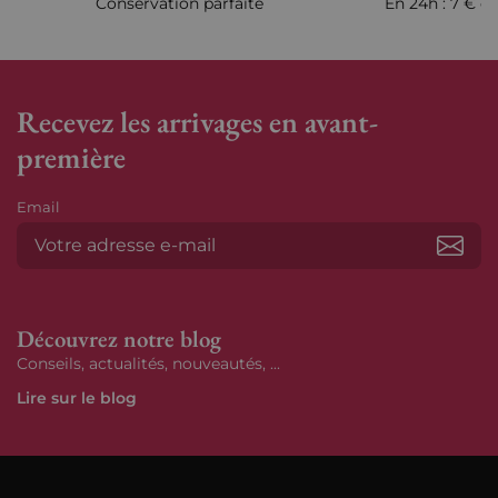
Conservation parfaite
En 24h : 7 € en
Recevez les arrivages en avant-
première
Email
S’ab
Découvrez notre blog
Conseils, actualités, nouveautés, ...
Lire sur le blog