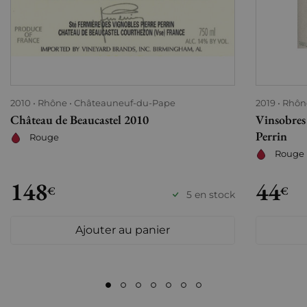
2010
Rhône
Châteauneuf-du-Pape
2019
Rhôn
Château de Beaucastel 2010
Vinsobres 
Perrin
Rouge
Rouge
148
44
€
€
5 en stock
Ajouter au panier