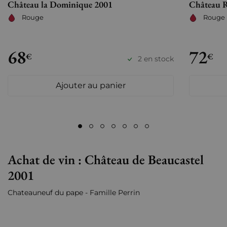
Château la Dominique 2001
Château R
Rouge
Rouge
68
72
€
€
2 en stock
Ajouter au panier
Achat de vin : Château de Beaucastel
2001
Chateauneuf du pape - Famille Perrin