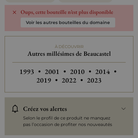
Oups, cette bouteille n’est plus disponible
Voir les autres bouteilles du domaine
À DÉCOUVRIR
Autres millésimes de Beaucastel
Autres millésimes de Beaucastel
Autres millésimes de Beaucastel
Autres millésim
Autres
1993
•
2001
•
2010
•
2014
•
Autres millésimes de Beauc
Autres millésimes 
2019
•
2022
•
2023
Créez vos alertes
Selon le profil de ce produit ne manquez
pas l’occasion de profiter nos nouveautés