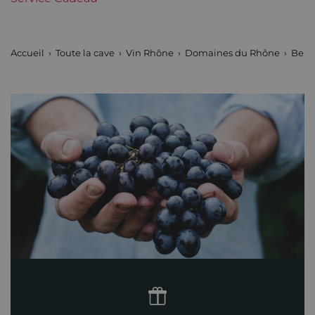
Maturité
Vins à maturité
Domaines du Rhône
Beaucastel
Accueil
Toute la cave
Vin Rhône
Domaines du Rhône
Beau
Tranche de prix
De 80 à 150 €