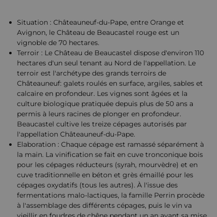
Situation : Châteauneuf-du-Pape, entre Orange et
Avignon, le Château de Beaucastel rouge est un
vignoble de 70 hectares.
Terroir : Le Château de Beaucastel dispose d'environ 110
hectares d'un seul tenant au Nord de l'appellation. Le
terroir est l'archétype des grands terroirs de
Châteauneuf: galets roulés en surface, argiles, sables et
calcaire en profondeur. Les vignes sont âgées et la
culture biologique pratiquée depuis plus de 50 ans a
permis à leurs racines de plonger en profondeur.
Beaucastel cultive les treize cépages autorisés par
l'appellation Châteauneuf-du-Pape.
Elaboration : Chaque cépage est ramassé séparément à
la main. La vinification se fait en cuve tronconique bois
pour les cépages réducteurs (syrah, mourvèdre) et en
cuve traditionnelle en béton et grès émaillé pour les
cépages oxydatifs (tous les autres). À l'issue des
fermentations malo-lactiques, la famille Perrin procède
à l'assemblage des différents cépages, puis le vin va
vieillir en foudres de chêne pendant un an avant sa mise.