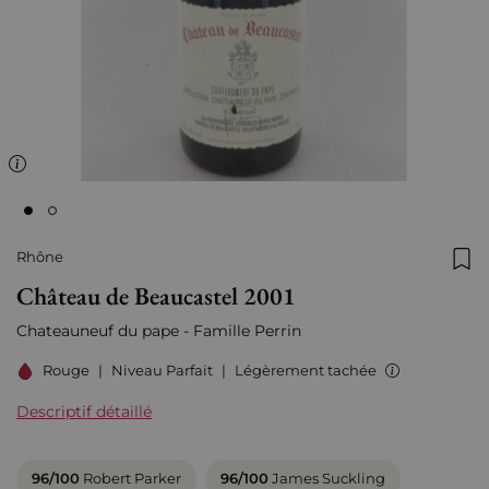
Rhône
Ajo
Château de Beaucastel 2001
Chateauneuf du pape - F
amille Perrin
Rouge
|
Niveau Parfait
|
Légèrement tachée
Descriptif détaillé
96/100
Robert Parker
96/100
James Suckling