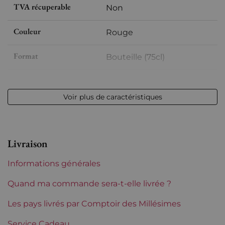
TVA récuperable
Non
Couleur
Rouge
Format
Bouteille (75cl)
Millésime
2001
Voir plus de caractéristiques
Volume
12,50 % vol - 75 cl
Appellation
Châteauneuf-du-Pape
Livraison
Niveau
Parfait
Informations générales
Etiquette
Légèrement tachée
Quand ma commande sera-t-elle livrée ?
Région
Les pays livrés par Comptoir des Millésimes
Rhône
Service Cadeau