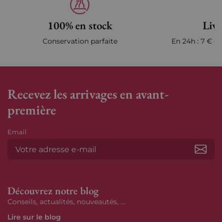
100% en stock
Livr
Conservation parfaite
En 24h : 7 € en
Recevez les arrivages en avant-
première
Email
S’ab
Découvrez notre blog
Conseils, actualités, nouveautés, ...
Lire sur le blog