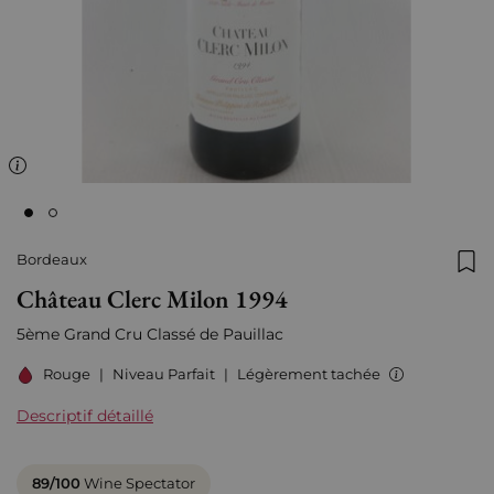
Bordeaux
Ajo
Château Clerc Milon 1994
5ème Grand Cru Classé de Pauillac
Rouge
|
Niveau Parfait
|
Légèrement tachée
Descriptif détaillé
89/100
Wine Spectator