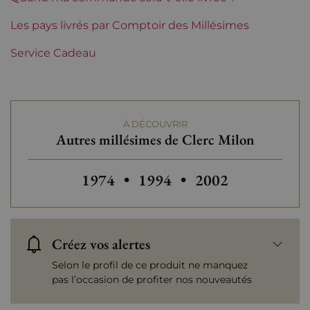
Maturité
Les pays livrés par Comptoir des Millésimes
Vins à maturité
Service Cadeau
Châteaux de Bordeaux
Clerc Milon
Tranche de prix
De 80 à 150 €
À DÉCOUVRIR
Autres millésimes de Clerc Milon
Autres millésimes de Clerc Milon
Autres millésimes de Clerc
Autres millésimes
1974
•
1994
•
2002
Créez vos alertes
Selon le profil de ce produit ne manquez
pas l’occasion de profiter nos nouveautés