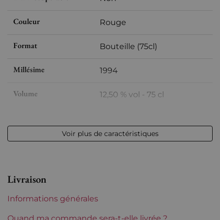
Couleur
Rouge
Format
Bouteille (75cl)
Millésime
1994
Volume
12,50 % vol - 75 cl
Appellation
Pauillac
Voir plus de caractéristiques
Niveau
Parfait
Etiquette
Légèrement tachée
Livraison
Région
Bordeaux
Informations générales
Classement de 1855
5èmes Grands Crus Classés
Quand ma commande sera-t-elle livrée ?