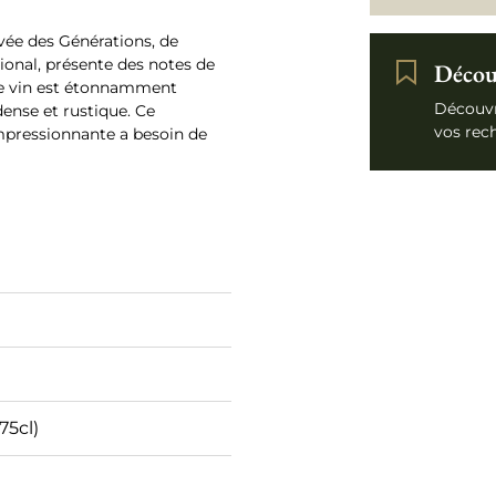
ée des Générations, de
ional, présente des notes de
Découv
 Le vin est étonnamment
Découvr
dense et rustique. Ce
vos rec
mpressionnante a besoin de
75cl)