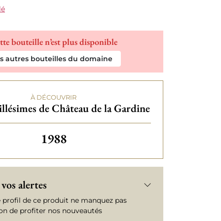
lé
tte bouteille n’est plus disponible
es autres bouteilles du domaine
À DÉCOUVRIR
llésimes de Château de la Gardine
Autres millésimes de Château de l
1988
vos alertes
e profil de ce produit ne manquez pas
ion de profiter nos nouveautés