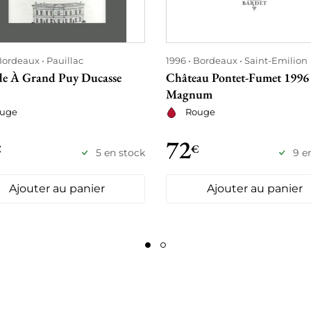
Bordeaux
Pauillac
1996
Bordeaux
Saint-Emilion
de À Grand Puy Ducasse
Château Pontet-Fumet 1996
Magnum
uge
Rouge
72
€
€
5 en stock
9 e
Ajouter au panier
Ajouter au panier