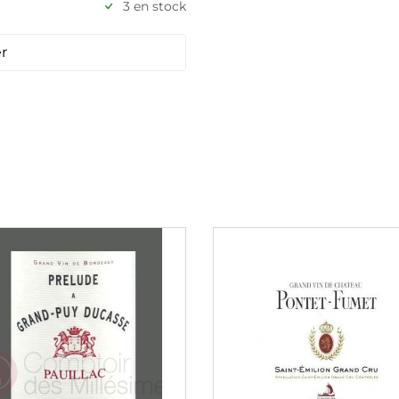
3 en stock
r