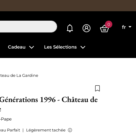
0
Mes alertes
fr
Cadeau
Les Sélections
âteau de La Gardine
Ajouter à la list
Générations 1996 - Château de
e
-Pape
au Parfait
|
Légèrement tachée