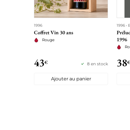
1996
1996
Coffret Vin 30 ans
Prélu
1996
Rouge
Ro
43
38
€
8 en stock
Ajouter au panier