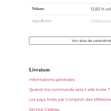
Volume
12,50 % vol
Appellation
Châteaun
Niveau
Parfait
Voir plus de caractéris
Etiquette
Légèreme
Région
Rhône
Livraison
Domaines du Rhône
Château d
Informations générales
Tranche de prix
De 50 à 8
Quand ma commande sera-t-elle livrée ?
Les pays livrés par Comptoir des Millésim
Service Cadeau