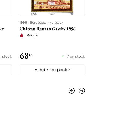
1996
Bordeaux
Margaux
1996
Bordea
 en
Château Rauzan Gassies 1996
Château Bey
Rouge
Rouge
68
125
€
€
n stock
7 en stock
Ajouter au panier
Ajo
Précédent
Suivant