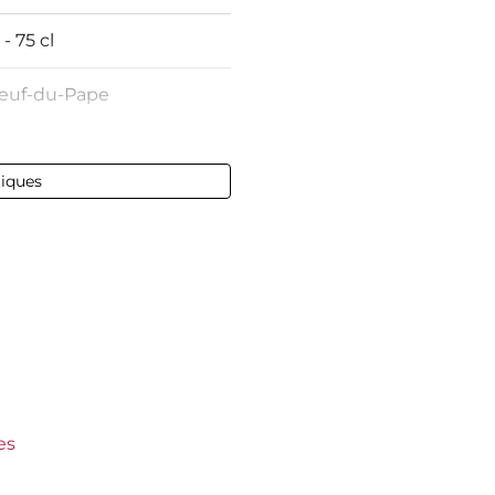
 - 75 cl
euf-du-Pape
tiques
nt tachée
e la Gardine
0 €
es