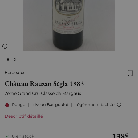
Bordeaux
Ajo
Château Rauzan Ségla 1983
2ème Grand Cru Classé de
Margaux
Rouge
|
Niveau Bas goulot
|
Légèrement tachée
Descriptif détaillé
138
€
8 en stock