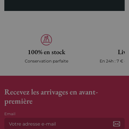
100% en stock
Livr
Conservation parfaite
En 24h : 7 € en
Recevez les arrivages en avant-
première
Email