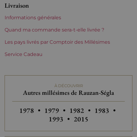
Livraison
Classement de 1855
2èmes Grands Crus Classés
Informations générales
Maturité
Vins à maturité
Quand ma commande sera-t-elle livrée ?
Châteaux de Bordeaux
Les pays livrés par Comptoir des Millésimes
Rauzan Ségla
Service Cadeau
Tranche de prix
De 80 à 150 €
À DÉCOUVRIR
Autres millésimes de Rauzan-Ségla
Autres millésimes de Rauzan-Ségla
Autres millésimes de Rauzan-Ség
Autres millésimes de Ra
Autres millési
Autres
1978
•
1979
•
1982
•
1983
•
Autres millésimes de 
1993
•
2015