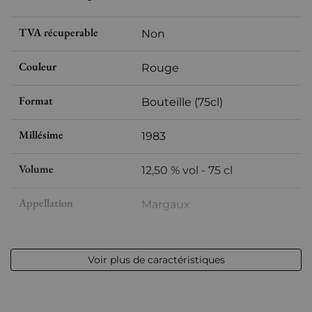
TVA récuperable
Non
Couleur
Rouge
Format
Bouteille (75cl)
Millésime
1983
Volume
12,50 % vol - 75 cl
Appellation
Margaux
Niveau
Bas goulot
Voir plus de caractéristiques
Etiquette
Légèrement tachée
Région
Bordeaux