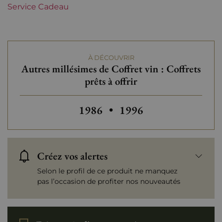
Service Cadeau
À DÉCOUVRIR
Autres millésimes de Coffret vin : Coffrets
prêts à offrir
Autres millésimes de Coffret vin 
Autres millésimes de Co
1986
•
1996
Créez vos alertes
Selon le profil de ce produit ne manquez
pas l’occasion de profiter nos nouveautés