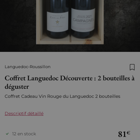
Languedoc-Roussillon
Ajo
Coffret Languedoc Découverte : 2 bouteilles à
déguster
Coffret Cadeau Vin Rouge du Languedoc 2 bouteilles
Descriptif détaillé
81
€
12 en stock