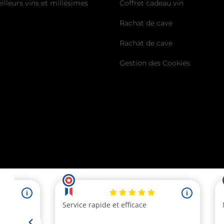
illeurs vins et millésimes
Coffret cadeau vin
Rachat de cave
Rachat de cave
Gestion des Cookies