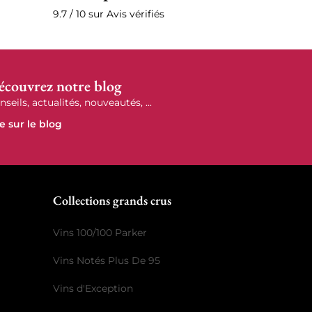
9.7 / 10 sur Avis vérifiés
écouvrez notre blog
nseils, actualités, nouveautés, ...
re sur le blog
r
Collections grands crus
Vins 100/100 Parker
Vins Notés Plus De 95
Vins d'Exception