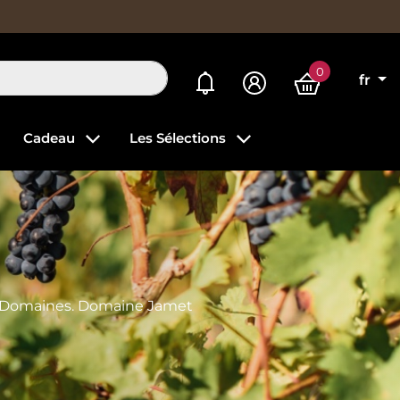
0
Mes alertes
fr
Cadeau
Les Sélections
ct Domaines. Domaine Jamet