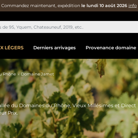
Commandez maintenant, expédition
le lundi 10 août 2026
info
IX LÉGERS
Derniers arrivages
Provenance domaine
u Rhône
Domaine Jamet
allée du Domaines du Rhône, Vieux Millésimes et Dire
ur Prix.