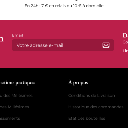
En 24h : 7 € en relais ou 10 € à domicile
n
D
Email
Co
Li
S’abonne
mations pratiques
À propos
u des Millésimes
Conditions de Livraison
des Millésimes
Historique des commandes
lassements
Etat des bouteilles