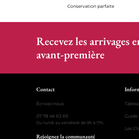
Conservation parfaite
Recevez les arrivages e
avant-première
Contact
Infor
Écrivez-nous
Tablea
07 78 46 63 69
Guide 
Du lundi au vendredi de 9h à 17h.
Les C
Rejoignez la communauté