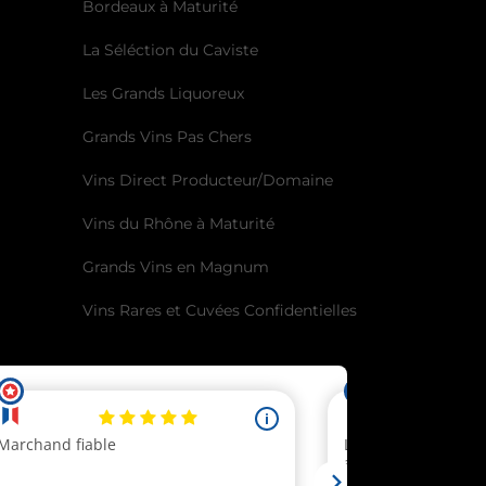
Bordeaux à Maturité
La Séléction du Caviste
Les Grands Liquoreux
Grands Vins Pas Chers
Vins Direct Producteur/Domaine
Vins du Rhône à Maturité
Grands Vins en Magnum
Vins Rares et Cuvées Confidentielles