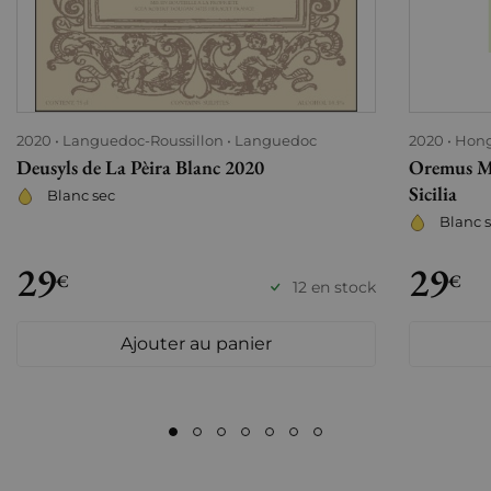
2020
Languedoc-Roussillon
Languedoc
2020
Hong
Deusyls de La Pèira Blanc 2020
Oremus M
Sicilia
Blanc sec
Blanc 
29
29
€
€
12 en stock
Ajouter au panier