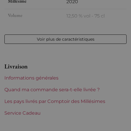
Millésime
2020
Volume
12,50 % vol - 75 cl
Appellation
Vin de France
Voir plus de caractéristiques
Région
Loire
Maturité
À garder
Livraison
Domaines de Loire
Domaine Les Poëte
Informations générales
Tranche de prix
De 30 à 50 €
Quand ma commande sera-t-elle livrée ?
Les pays livrés par Comptoir des Millésimes
Service Cadeau