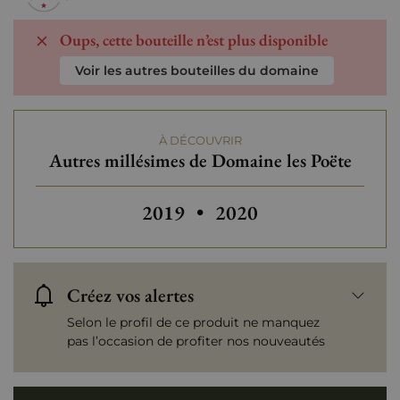
Oups, cette bouteille n’est plus disponible
Voir les autres bouteilles du domaine
À DÉCOUVRIR
Autres millésimes de Domaine les Poëte
Autres millésimes de Domaine l
Autres millésimes de D
2019
•
2020
Créez vos alertes
Selon le profil de ce produit ne manquez
pas l’occasion de profiter nos nouveautés