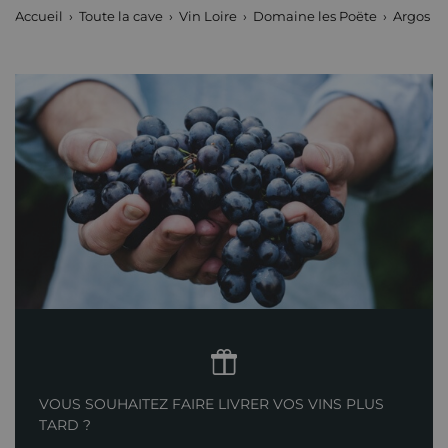
Accueil
Toute la cave
Vin Loire
Domaine les Poëte
Argos 2
VOUS SOUHAITEZ FAIRE LIVRER VOS VINS PLUS
TARD ?