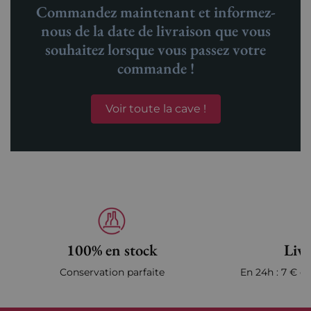
Commandez maintenant et informez-
nous de la date de livraison que vous
souhaitez lorsque vous passez votre
commande !
Voir toute la cave !
100% en stock
Livr
Conservation parfaite
En 24h : 7 € en