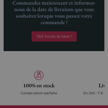
Commandez maintenant et informez-
nous de la date de livraison que vous
souhaitez lorsque vous passez votre
commande !
Voir toute la cave !
100% en stock
Livr
Conservation parfaite
En 24h : 7 € en