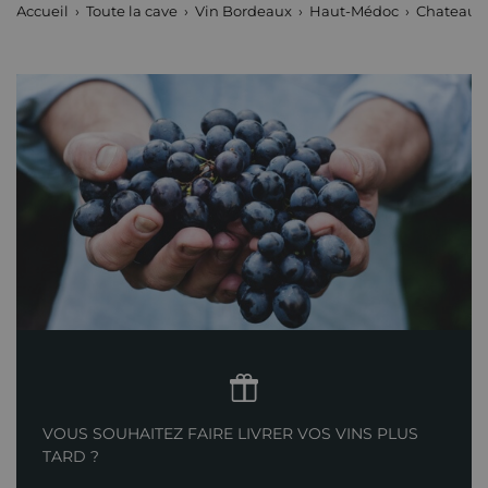
Accueil
Toute la cave
Vin Bordeaux
Haut-Médoc
Chateau 
VOUS SOUHAITEZ FAIRE LIVRER VOS VINS PLUS
TARD ?