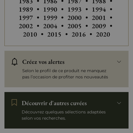
Autres millésimes de Haut-Médo
Autres millésimes de H
1983
•
1986
•
1987
•
1988
•
Autres millésimes de H
1989
•
1990
•
1993
•
1994
•
Autres millésimes de H
Autres millési
1997
•
1999
•
2000
•
2001
•
Autres millésimes de Haut-Médo
Autres millésimes de H
Autres millési
Autres
2002
•
2004
•
2005
•
2009
•
Autres millésimes de
2010
•
2015
•
2016
•
2020
Créez vos alertes
Selon le profil de ce produit ne manquez
pas l’occasion de profiter nos nouveautés
Découvrir d'autres cuvées
Découvrez quelques sélections adaptées
selon vos recherches.