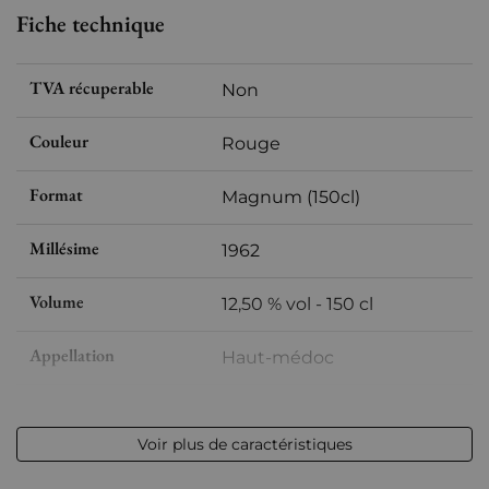
Fiche technique
TVA récuperable
Non
Couleur
Rouge
Format
Magnum (150cl)
Millésime
1962
Volume
12,50 % vol - 150 cl
Appellation
Haut-médoc
Niveau
Très légerement bas
Voir plus de caractéristiques
Etiquette
Tachée