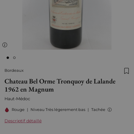
Bordeaux
Ajo
Chateau Bel Orme Tronquoy de Lalande
1962 en Magnum
Haut-Médoc
Rouge
|
Niveau Très légerement bas
|
Tachée
Descriptif détaillé