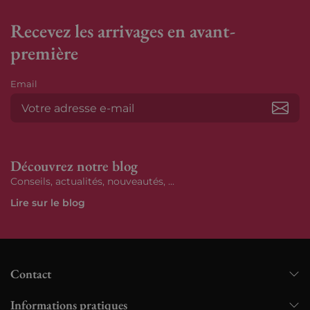
Recevez les arrivages en avant-
première
Email
S’ab
Découvrez notre blog
Conseils, actualités, nouveautés, ...
Lire sur le blog
Contact
Informations pratiques