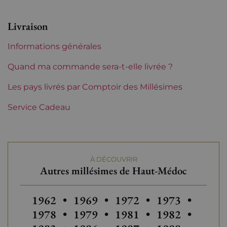
Région
Bordeaux
Livraison
Maturité
Vins à maturité
Informations générales
Quand ma commande sera-t-elle livrée ?
Les pays livrés par Comptoir des Millésimes
Service Cadeau
À DÉCOUVRIR
Autres millésimes de Haut-Médoc
Autres millésimes de Haut-Médoc
Autres millésimes de Haut-Médo
Autres millésimes de H
Autres
1962
•
1969
•
1972
•
1973
•
1978
•
1979
•
1981
•
1982
•