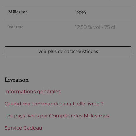
Millésime
1994
Volume
12,50 % vol - 75 cl
Appellation
Pessac-Léognan
Voir plus de caractéristiques
Niveau
Parfait
Etiquette
Abîmée
Livraison
Région
Bordeaux
Informations générales
Maturité
Vins à maturité
Quand ma commande sera-t-elle livrée ?
Châteaux de Bordeaux
Les pays livrés par Comptoir des Millésimes
La Louvière
Service Cadeau
Tranche de prix
De 50 à 80 €