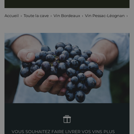
Accueil
Toute la cave
Vin Bordeaux
Vin Pessac-Léognan
La
VOUS SOUHAITEZ FAIRE LIVRER VOS VINS PLUS