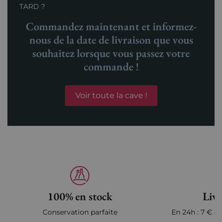
TARD ?
Commandez maintenant et informez-
nous de la date de livraison que vous
souhaitez lorsque vous passez votre
commande !
Voir toute la cave !
100% en stock
Livr
Conservation parfaite
En 24h : 7 € en