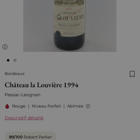
Bordeaux
Ajo
Château la Louvière 1994
Pessac-Leognan
Rouge
|
Niveau Parfait
|
Abîmée
Descriptif détaillé
89/100
Robert Parker