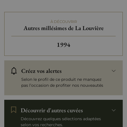
À DÉCOUVRIR
Autres millésimes de La Louvière
Autres millésimes de La Lo
1994
Créez vos alertes
Selon le profil de ce produit ne manquez
pas l’occasion de profiter nos nouveautés
Découvrir d'autres cuvées
Découvrez quelques sélections adaptées
selon vos recherches.