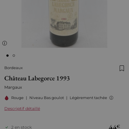
Bordeaux
Ajo
Château Labegorce 1993
Margaux
Rouge
|
Niveau Bas goulot
|
Légèrement tachée
Descriptif détaillé
44
€
2 en stock