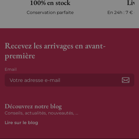
100% en stock
Livr
Conservation parfaite
En 24h : 7 € en
Recevez les arrivages en avant-
première
Email
S’ab
Découvrez notre blog
Conseils, actualités, nouveautés, ...
Lire sur le blog