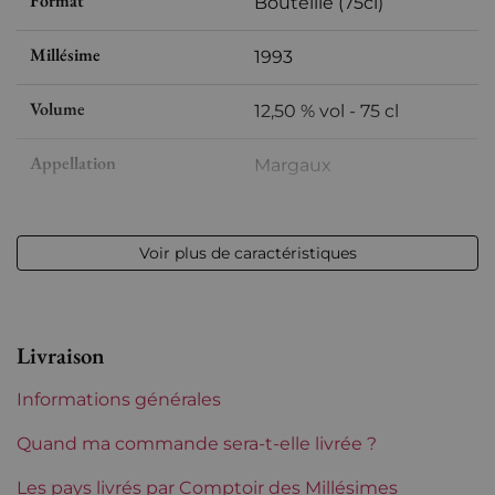
Format
Bouteille (75cl)
Millésime
1993
Volume
12,50 % vol - 75 cl
Appellation
Margaux
Niveau
Bas goulot
Voir plus de caractéristiques
Etiquette
Légèrement tachée
Région
Bordeaux
Livraison
Maturité
Vins à maturité
Informations générales
Châteaux de Bordeaux
Labegorce
Quand ma commande sera-t-elle livrée ?
Tranche de prix
Les pays livrés par Comptoir des Millésimes
De 30 à 50 €