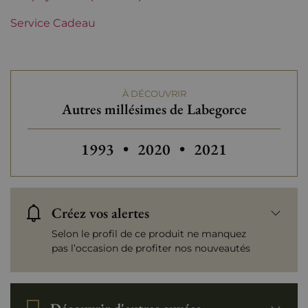
Service Cadeau
À DÉCOUVRIR
Autres millésimes de Labegorce
Autres millésimes de Labegorce
Autres millésimes de Labeg
Autres millésimes
1993
•
2020
•
2021
Créez vos alertes
Selon le profil de ce produit ne manquez
pas l’occasion de profiter nos nouveautés