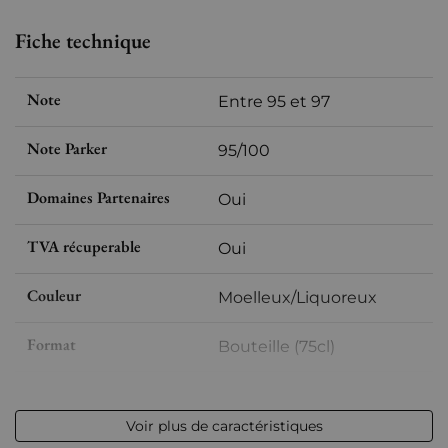
Fiche technique
Note
Entre 95 et 97
Note Parker
95/100
Domaines Partenaires
Oui
TVA récuperable
Oui
Couleur
Moelleux/Liquoreux
Format
Bouteille (75cl)
Millésime
1969
Voir plus de caractéristiques
Volume
12,50 % vol - 75 cl