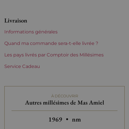
Appellation
Maury
Livraison
Niveau
Parfait
Informations générales
Etiquette
Parfaite
Quand ma commande sera-t-elle livrée ?
Région
Les pays livrés par Comptoir des Millésimes
Languedoc-Roussillon
Service Cadeau
Maturité
Vins à maturité
Languedoc-Roussillon
Mas Amiel
À DÉCOUVRIR
Tranche de prix
Plus de 150 €
Autres millésimes de Mas Amiel
Autres millésimes de Mas Amie
Autres millésimes de
1969
•
nm