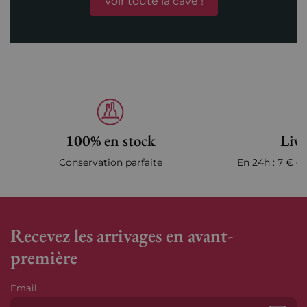
Voir toute la cave !
100% en stock
Livr
Conservation parfaite
En 24h : 7 € en
Recevez les arrivages en avant-
première
Email