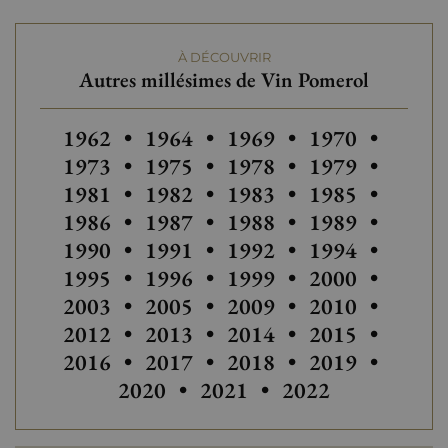
À DÉCOUVRIR
Autres millésimes de Vin Pomerol
Autres millésimes de Vin Pomerol
Autres millésimes de Vin Pomero
Autres millésimes de Vi
1962
•
1964
•
1969
•
1970
•
Autres millésimes de Vin Pomero
Autres millésimes de Vi
Autres millési
Autres
1973
•
1975
•
1978
•
1979
•
Autres millési
1981
•
1982
•
1983
•
1985
•
Autres millésimes de Vin Pomero
Autres
1986
•
1987
•
1988
•
1989
•
Autres millésimes de Vin Pomero
Autres millésimes de Vi
1990
•
1991
•
1992
•
1994
•
Autres millésimes de Vi
Autres
1995
•
1996
•
1999
•
2000
•
Autres millésimes de Vin Pomero
2003
•
2005
•
2009
•
2010
•
Autres millésimes de Vin Pomero
Autres millésimes de Vi
2012
•
2013
•
2014
•
2015
•
Autres millésimes de Vi
Autres
2016
•
2017
•
2018
•
2019
•
Autres millésimes
2020
•
2021
•
2022