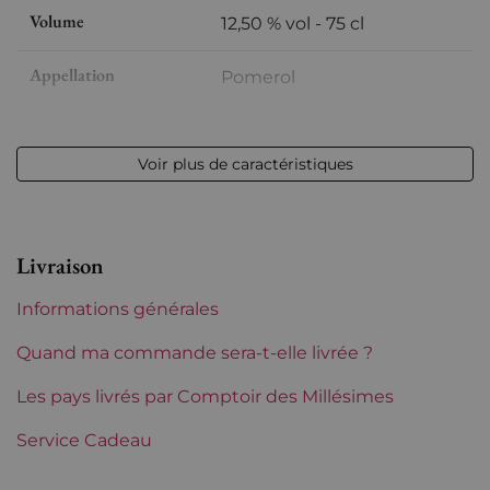
Volume
12,50 % vol - 75 cl
Appellation
Pomerol
Niveau
Très légerement bas
Voir plus de caractéristiques
Etiquette
Légèrement abîmée
Région
Bordeaux
Livraison
Informations générales
Quand ma commande sera-t-elle livrée ?
Les pays livrés par Comptoir des Millésimes
Service Cadeau