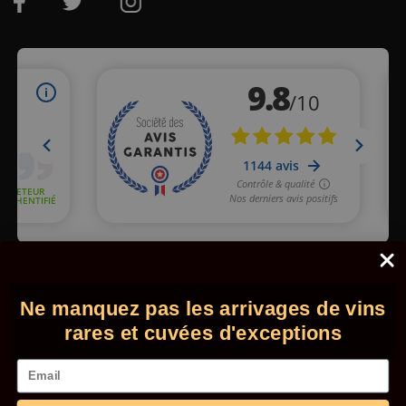
Marchand approuvé par la Société des Avis Garantis,
cliquez ici
pour vérifier
.
Ne manquez pas les arrivages de vins
© 2026 - Comptoir des Millésimes. Tous droits réservés.
•
Mentions légales
•
CGV
rares et cuvées d'exceptions
Email
L'abus d'alcool est dangereux pour la santé. Consommez
avec modération. Interdiction de vente de boissons