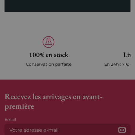
100% en stock
Livr
Conservation parfaite
En 24h : 7 € en
Recevez les arrivages en avant-
première
Email