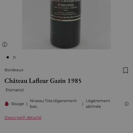
Bordeaux
Ajo
Château Lafleur Gazin 1985
Pomerol
Niveau Très légerement
Légèrement
Rouge
|
|
bas
abîmée
Descriptif détaillé