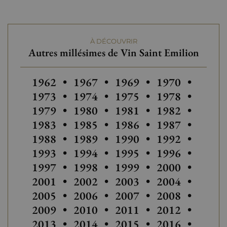
À DÉCOUVRIR
Autres millésimes de Vin Saint Emilion
Autres millésimes de Vin Saint Emilion
1962
•
1967
•
1969
•
1970
•
1973
•
1974
•
1975
•
1978
•
1979
•
1980
•
1981
•
1982
•
Autres millési
1983
•
1985
•
1986
•
1987
•
Autres
1988
•
1989
•
1990
•
1992
•
1993
•
1994
•
1995
•
1996
•
1997
•
1998
•
1999
•
2000
•
Autres millésimes de Vi
2001
•
2002
•
2003
•
2004
•
Autres millésimes de Vin Saint E
Autres millési
2005
•
2006
•
2007
•
2008
•
Autres
2009
•
2010
•
2011
•
2012
•
2013
•
2014
•
2015
•
2016
•