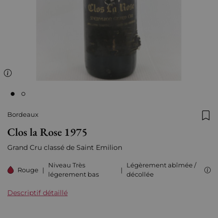
Bordeaux
Ajo
Clos la Rose 1975
Grand Cru classé de Saint Emilion
Niveau Très
Légèrement abîmée /
Rouge
|
|
légerement bas
décollée
Descriptif détaillé