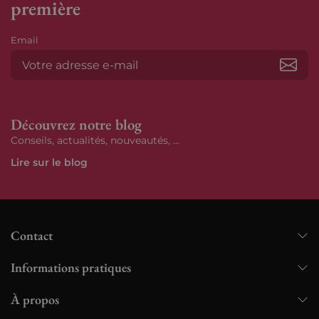
première
Email
S’ab
Découvrez notre blog
Conseils, actualités, nouveautés, ...
Lire sur le blog
Contact
Informations pratiques
À propos