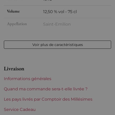
Volume
12,50 % vol - 75 cl
Appellation
Saint-Emilion
Niveau
Très légerement bas
Voir plus de caractéristiques
Etiquette
Légèrement abîmée / décollée
Région
Bordeaux
Livraison
Tranche de prix
De 50 à 80 €
Informations générales
Quand ma commande sera-t-elle livrée ?
Les pays livrés par Comptoir des Millésimes
Service Cadeau