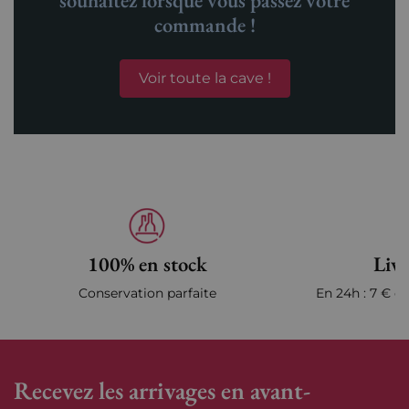
souhaitez lorsque vous passez votre
commande !
Voir toute la cave !
100% en stock
Livr
Conservation parfaite
En 24h : 7 € en
Recevez les arrivages en avant-